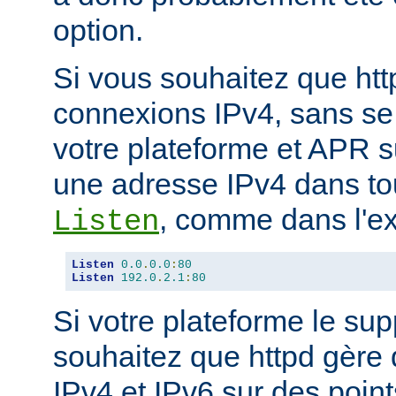
option.
Si vous souhaitez que ht
connexions IPv4, sans se
votre plateforme et APR s
une adresse IPv4 dans tou
, comme dans l'ex
Listen
Listen
0.0
.
0.0
:
80
Listen
192.0
.
2.1
:
80
Si votre plateforme le sup
souhaitez que httpd gère
IPv4 et IPv6 sur des poin