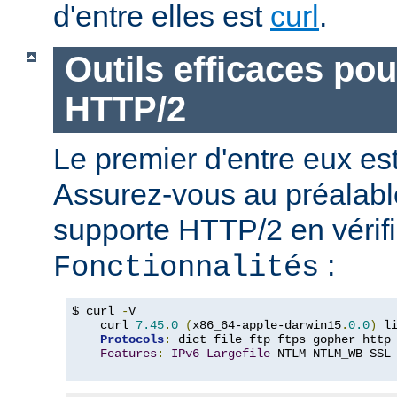
d'entre elles est
curl
.
Outils efficaces po
HTTP/2
Le premier d'entre eux e
Assurez-vous au préalabl
supporte HTTP/2 en vérifi
:
Fonctionnalités
$ curl 
-
V

    curl 
7.45
.
0
(
x86_64-apple-darwin15
.
0.0
)
 l
Protocols
:
 dict file ftp ftps gopher http
Features
:
IPv6
Largefile
 NTLM NTLM_WB SSL