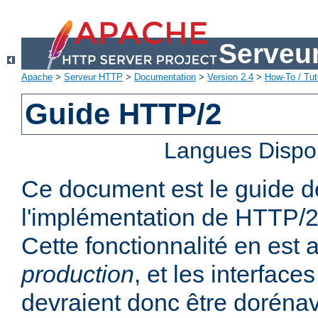
Serveu
Apache
>
Serveur HTTP
>
Documentation
>
Version 2.4
>
How-To / Tut
Guide HTTP/2
Langues Dispo
Ce document est le guide de 
l'implémentation de HTTP/2
Cette fonctionnalité en est
production
, et les interfaces
devraient donc être dorénav