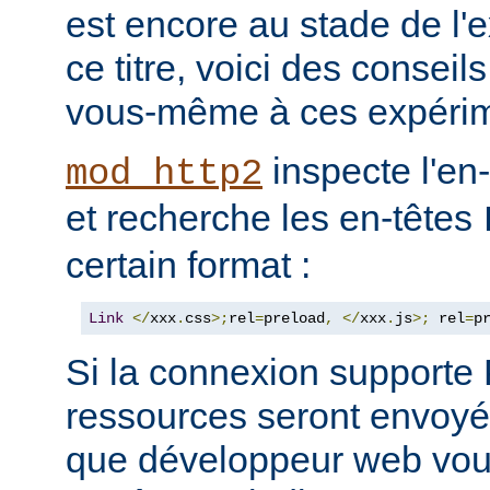
est encore au stade de l'
ce titre, voici des consei
vous-même à ces expérim
inspecte l'en
mod_http2
et recherche les en-têtes
certain format :
Link
</
xxx
.
css
>;
rel
=
preload
,
</
xxx
.
js
>;
 rel
=
p
Si la connexion support
ressources seront envoyée
que développeur web vous