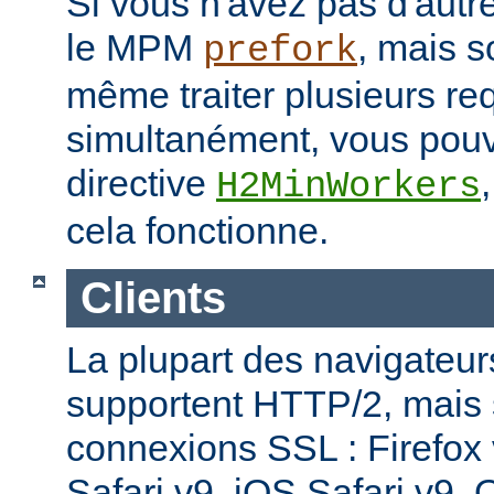
Si vous n'avez pas d'autre
le MPM
, mais s
prefork
même traiter plusieurs re
simultanément, vous pouv
directive
H2MinWorkers
cela fonctionne.
Clients
La plupart des navigateu
supportent HTTP/2, mais
connexions SSL : Firefox
Safari v9, iOS Safari v9,