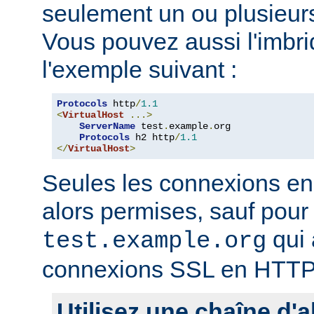
seulement un ou plusieurs
Vous pouvez aussi l'imb
l'exemple suivant :
Protocols
 http
/
1.1
<
VirtualHost
...>
ServerName
 test
.
example
.
org

Protocols
 h2 http
/
1.1
</
VirtualHost
>
Seules les connexions e
alors permises, sauf pour 
qui 
test.example.org
connexions SSL en HTTP
Utilisez une chaîne d'