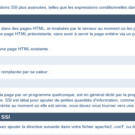
tions SSI plus avancées, telles que les expressions conditionnelles dan
ées dans des pages HTML, et évaluées par le serveur au moment où les p
 page HTML préexistante, sans avoir à servir la page entière via un 
 une page HTML existante :
t remplacée par sa valeur :
 de la page par un programme quelconque, est en général dicté par la pro
e. SSI est idéal pour ajouter de petites quantités d'information, comme
énérée au moment où elle est servie, vous devez vous tourner vers une 
 SSI
vez ajouter la directive suivante dans votre fichier
, ou 
apache2.conf