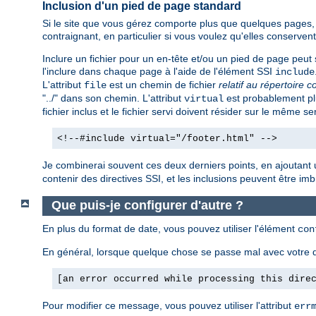
Inclusion d'un pied de page standard
Si le site que vous gérez comporte plus que quelques pages, v
contraignant, en particulier si vous voulez qu'elles conserv
Inclure un fichier pour un en-tête et/ou un pied de page peut s
l'inclure dans chaque page à l'aide de l'élément SSI
include
L'attribut
est un chemin de fichier
relatif au répertoire c
file
"../" dans son chemin. L'attribut
est probablement plu
virtual
fichier inclus et le fichier servi doivent résider sur le même se
<!--#include virtual="/footer.html" -->
Je combinerai souvent ces deux derniers points, en ajoutant 
contenir des directives SSI, et les inclusions peuvent être imbri
Que puis-je configurer d'autre ?
En plus du format de date, vous pouvez utiliser l'élément
con
En général, lorsque quelque chose se passe mal avec votre d
[an error occurred while processing this dire
Pour modifier ce message, vous pouvez utiliser l'attribut
err