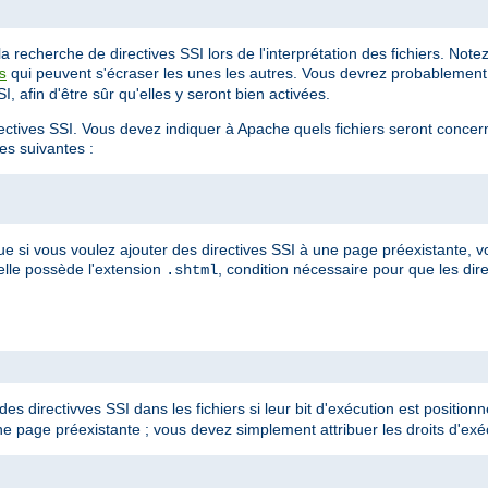
 recherche de directives SSI lors de l'interprétation des fichiers. Not
qui peuvent s'écraser les unes les autres. Vous devrez probablement 
s
, afin d'être sûr qu'elles y seront bien activées.
irectives SSI. Vous devez indiquer à Apache quels fichiers seront conce
ves suivantes :
ue si vous voulez ajouter des directives SSI à une page préexistante,
'elle possède l'extension
, condition nécessaire pour que les dire
.shtml
es directivves SSI dans les fichiers si leur bit d'exécution est positionné
e page préexistante ; vous devez simplement attribuer les droits d'exéc