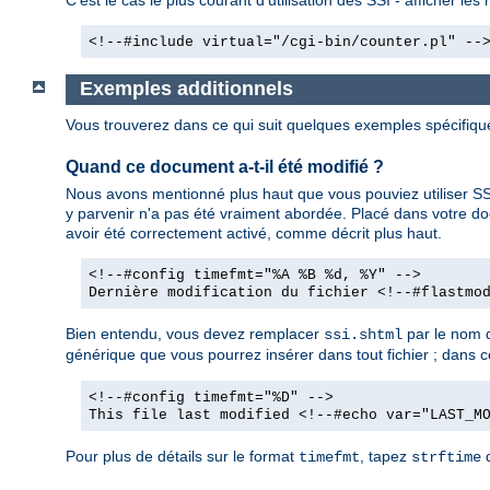
<!--#include virtual="/cgi-bin/counter.pl" --
Exemples additionnels
Vous trouverez dans ce qui suit quelques exemples spécifiq
Quand ce document a-t-il été modifié ?
Nous avons mentionné plus haut que vous pouviez utiliser SSI
y parvenir n'a pas été vraiment abordée. Placé dans votre d
avoir été correctement activé, comme décrit plus haut.
<!--#config timefmt="%A %B %d, %Y" -->
Dernière modification du fichier <!--#flastmo
Bien entendu, vous devez remplacer
par le nom d
ssi.shtml
générique que vous pourrez insérer dans tout fichier ; dans ce 
<!--#config timefmt="%D" -->
This file last modified <!--#echo var="LAST_M
Pour plus de détails sur le format
, tapez
d
timefmt
strftime