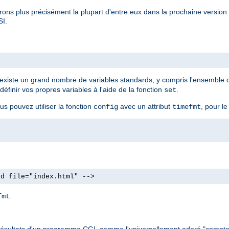
rons plus précisément la plupart d'entre eux dans la prochaine versio
SI.
Il existe un grand nombre de variables standards, y compris l'ensemble
finir vos propres variables à l'aide de la fonction
.
set
us pouvez utiliser la fonction
avec un attribut
, pour le
config
timefmt
od file="index.html" -->
.
fmt
 les résultats d'un programme CGI, comme l'universellement adoré "compte