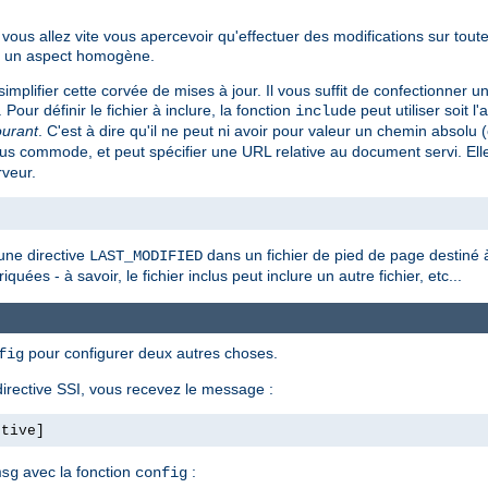
ous allez vite vous apercevoir qu'effectuer des modifications sur tout
ent un aspect homogène.
implifier cette corvée de mises à jour. Il vous suffit de confectionner u
. Pour définir le fichier à inclure, la fonction
peut utiliser soit l'
include
ourant
. C'est à dire qu'il ne peut ni avoir pour valeur un chemin absol
s commode, et peut spécifier une URL relative au document servi. Ell
rveur.
une directive
dans un fichier de pied de page destiné à 
LAST_MODIFIED
quées - à savoir, le fichier inclus peut inclure un autre fichier, etc...
pour configurer deux autres choses.
fig
irective SSI, vous recevez le message :
ctive]
avec la fonction
:
msg
config