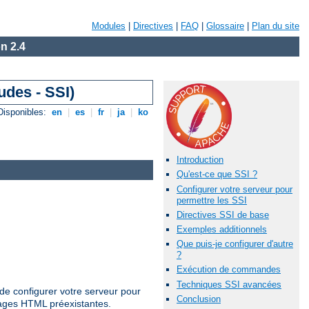
Modules
|
Directives
|
FAQ
|
Glossaire
|
Plan du site
n 2.4
udes - SSI)
Disponibles:
en
|
es
|
fr
|
ja
|
ko
Introduction
Qu'est-ce que SSI ?
Configurer votre serveur pour
permettre les SSI
Directives SSI de base
Exemples additionnels
Que puis-je configurer d'autre
?
Exécution de commandes
Techniques SSI avancées
de configurer votre serveur pour
Conclusion
pages HTML préexistantes.