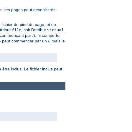
es ces pages peut devenir très
n fichier de pied de page, et de
attribut
, soit l'attribut
.
file
virtual
u (commençant par /), ni comporter
e peut commencer par un /, mais le
être inclus. Le fichier inclus peut