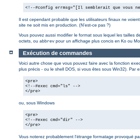
<!--#config errmsg="[Il semblerait que vous n
Il est cependant probable que les utilisateurs finaux ne voie
site ne soit mis en production. (N'est-ce pas ?)
Vous pouvez aussi modifier le format sous lequel les tailles de 
octets, ou
pour un affichage plus concis en Ko ou Mo,
abbrev
Exécution de commandes
Voici autre chose que vous pouvez faire avec la fonction
exe
plus précis - ou le shell DOS, si vous êtes sous Win32). Par e
<pre>
<!--#exec cmd="ls" -->
</pre>
ou, sous Windows
<pre>
<!--#exec cmd="dir" -->
</pre>
Vous noterez probablement l'étrange formatage provoqué par 