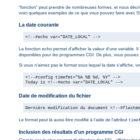
"fonction" peut prendre de nombreuses formes, et nous décri
voici quelques exemples de ce que vous pouvez faire avec S
La date courante
<!--#echo var="DATE_LOCAL" -->
La fonction
permet d'afficher la valeur d'une variable. 
echo
disponibles pour les programmes CGI. De plus, vous pouvez dé
Si vous n'aimez pas le format sous lequel la date s'affiche, vo
<!--#config timefmt="%A %B %d, %Y" -->
Today is <!--#echo var="DATE_LOCAL" -->
Date de modification du fichier
Dernière modification du document <!--#flastm
Le format peut là aussi être modifié à l'aide de l'attribut
time
Inclusion des résultats d'un programme CGI
C'est le cas le plus courant d'utilisation des SSI - afficher