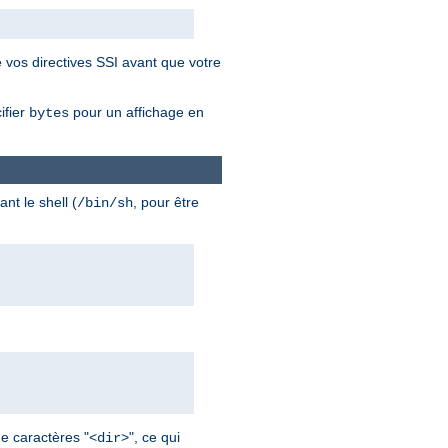
 vos directives SSI avant que votre
ifier
pour un affichage en
bytes
nt le shell (
, pour être
/bin/sh
de caractères "<
>", ce qui
dir