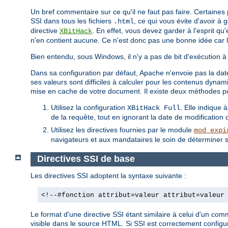
Un bref commentaire sur ce qu'il ne faut pas faire. Certaine
SSI dans tous les fichiers
, ce qui vous évite d'avoir à
.html
directive
. En effet, vous devez garder à l'esprit qu
XBitHack
n'en contient aucune. Ce n'est donc pas une bonne idée car 
Bien entendu, sous Windows, il n'y a pas de bit d'exécution à 
Dans sa configuration par défaut, Apache n'envoie pas la date
ses valeurs sont difficiles à calculer pour les contenus dyn
mise en cache de votre document. Il existe deux méthodes p
Utilisez la configuration
. Elle indique 
XBitHack Full
de la requête, tout en ignorant la date de modification de
Utilisez les directives fournies par le module
mod_expi
navigateurs et aux mandataires le soin de déterminer s
Directives SSI de base
Les directives SSI adoptent la syntaxe suivante :
<!--#fonction attribut=valeur attribut=valeur
Le format d'une directive SSI étant similaire à celui d'un co
visible dans le source HTML. Si SSI est correctement configur