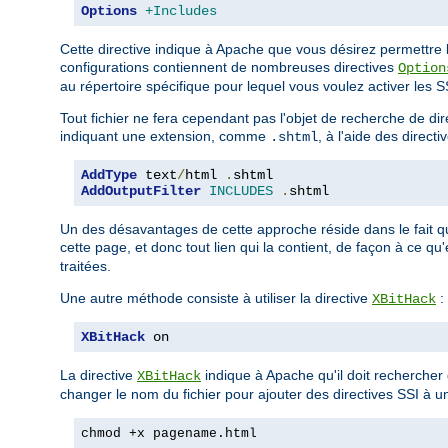
Options
+Includes
Cette directive indique à Apache que vous désirez permettre la
configurations contiennent de nombreuses directives
Option
au répertoire spécifique pour lequel vous voulez activer les SSI
Tout fichier ne fera cependant pas l'objet de recherche de d
indiquant une extension, comme
, à l'aide des directi
.shtml
AddType
 text
/
html 
.
AddOutputFilter
INCLUDES
.
shtml
Un des désavantages de cette approche réside dans le fait q
cette page, et donc tout lien qui la contient, de façon à ce qu
traitées.
Une autre méthode consiste à utiliser la directive
:
XBitHack
XBitHack
 on
La directive
indique à Apache qu'il doit rechercher d
XBitHack
changer le nom du fichier pour ajouter des directives SSI à un
chmod +x pagename.html