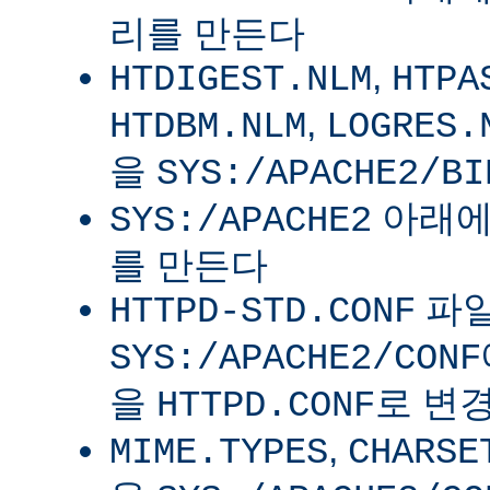
리를 만든다
,
HTDIGEST.NLM
HTPA
,
HTDBM.NLM
LOGRES.
을
SYS:/APACHE2/BI
아래
SYS:/APACHE2
를 만든다
파
HTTPD-STD.CONF
SYS:/APACHE2/CONF
을
로 변
HTTPD.CONF
,
MIME.TYPES
CHARSE