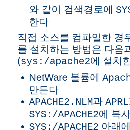
와 같이 검색경로에
SY
한다
직접 소스를 컴파일한 경우 
를 설치하는 방법은 다음
(
에 설치한
sys:/apache2
NetWare 볼륨에
Apac
만든다
과
APACHE2.NLM
APRL
에 복
SYS:/APACHE2
아래
SYS:/APACHE2