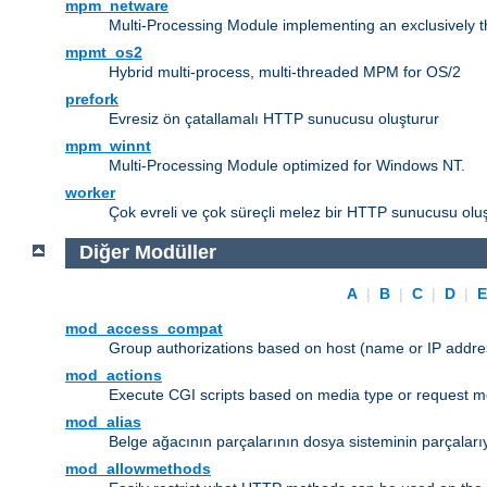
mpm_netware
Multi-Processing Module implementing an exclusively 
mpmt_os2
Hybrid multi-process, multi-threaded MPM for OS/2
prefork
Evresiz ön çatallamalı HTTP sunucusu oluşturur
mpm_winnt
Multi-Processing Module optimized for Windows NT.
worker
Çok evreli ve çok süreçli melez bir HTTP sunucusu oluş
Diğer Modüller
A
|
B
|
C
|
D
|
mod_access_compat
Group authorizations based on host (name or IP addre
mod_actions
Execute CGI scripts based on media type or request m
mod_alias
Belge ağacının parçalarının dosya sisteminin parçaları
mod_allowmethods