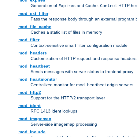
mod_expires
Generation of
and
HTTP head
Expires
Cache-Control
mod_ext_filter
Pass the response body through an external program bef
mod_file_cache
Caches a static list of files in memory
mod_filter
Context-sensitive smart filter configuration module
mod_headers
Customization of HTTP request and response headers
mod_heartbeat
Sends messages with server status to frontend proxy
mod_heartmonitor
Centralized monitor for mod_heartbeat origin servers
mod_http2
Support for the HTTP/2 transport layer
mod_ident
RFC 1413 ident lookups
mod_imagemap
Server-side imagemap processing
mod_include