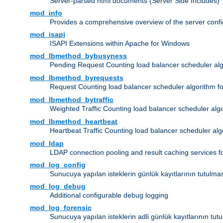
Server-parsed html documents (Server Side Includes)
mod_info
Provides a comprehensive overview of the server confi
mod_isapi
ISAPI Extensions within Apache for Windows
mod_lbmethod_bybusyness
Pending Request Counting load balancer scheduler alg
mod_lbmethod_byrequests
Request Counting load balancer scheduler algorithm f
mod_lbmethod_bytraffic
Weighted Traffic Counting load balancer scheduler alg
mod_lbmethod_heartbeat
Heartbeat Traffic Counting load balancer scheduler alg
mod_ldap
LDAP connection pooling and result caching services 
mod_log_config
Sunucuya yapılan isteklerin günlük kayıtlarının tutulma
mod_log_debug
Additional configurable debug logging
mod_log_forensic
Sunucuya yapılan isteklerin adli günlük kayıtlarının tut