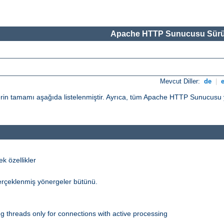
Apache HTTP Sunucusu Sürü
Mevcut Diller:
de
|
n tamamı aşağıda listelenmiştir. Ayrıca, tüm Apache HTTP Sunucusu yö
 özellikler
erçeklenmiş yönergeler bütünü.
 threads only for connections with active processing