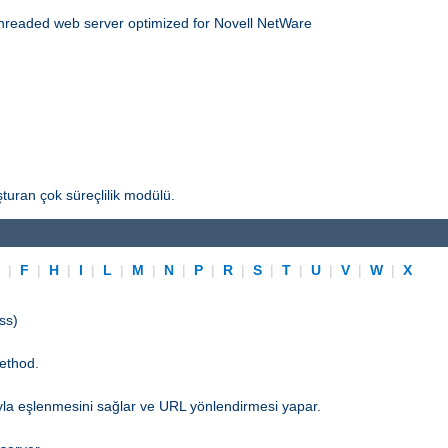
threaded web server optimized for Novell NetWare
turan çok süreçlilik modülü.
E
|
F
|
H
|
I
|
L
|
M
|
N
|
P
|
R
|
S
|
T
|
U
|
V
|
W
|
X
ss)
ethod.
yla eşlenmesini sağlar ve URL yönlendirmesi yapar.