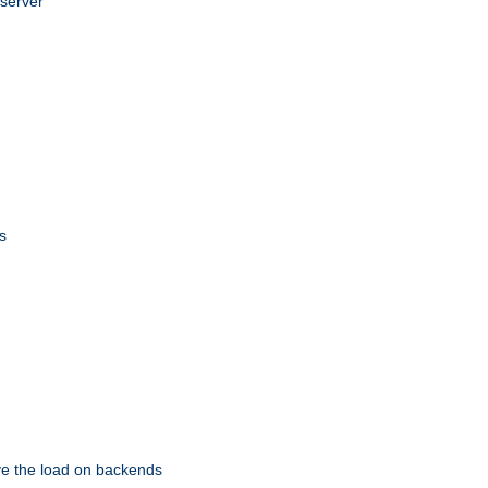
 server
s
eve the load on backends