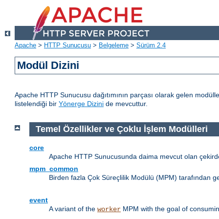
Apache
>
HTTP Sunucusu
>
Belgeleme
>
Sürüm 2.4
Modül Dizini
Apache HTTP Sunucusu dağıtımının parçası olarak gelen modülleri
listelendiği bir
Yönerge Dizini
de mevcuttur.
Temel Özellikler ve Çoklu İşlem Modülleri
core
Apache HTTP Sunucusunda daima mevcut olan çekirdek
mpm_common
Birden fazla Çok Süreçlilik Modülü (MPM) tarafından g
event
A variant of the
MPM with the goal of consuming
worker