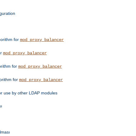
guration
orithm for
mod_proxy_balancer
or
mod_proxy_balancer
orithm for
mod_proxy_balancer
orithm for
mod_proxy_balancer
for use by other LDAP modules
sı
ulması