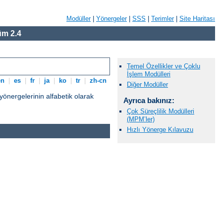
Modüller
|
Yönergeler
|
SSS
|
Terimler
|
Site Haritası
m 2.4
Temel Özellikler ve Çoklu
İşlem Modülleri
en
|
es
|
fr
|
ja
|
ko
|
tr
|
zh-cn
Diğer Modüller
nergelerinin alfabetik olarak
Ayrıca bakınız:
Çok Süreçlilik Modülleri
(MPM’ler)
Hızlı Yönerge Kılavuzu