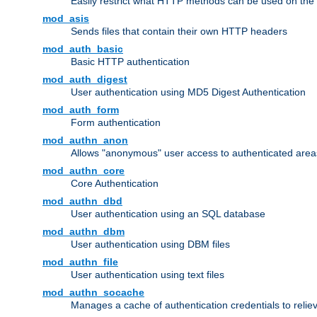
Easily restrict what HTTP methods can be used on the
mod_asis
Sends files that contain their own HTTP headers
mod_auth_basic
Basic HTTP authentication
mod_auth_digest
User authentication using MD5 Digest Authentication
mod_auth_form
Form authentication
mod_authn_anon
Allows "anonymous" user access to authenticated area
mod_authn_core
Core Authentication
mod_authn_dbd
User authentication using an SQL database
mod_authn_dbm
User authentication using DBM files
mod_authn_file
User authentication using text files
mod_authn_socache
Manages a cache of authentication credentials to reli