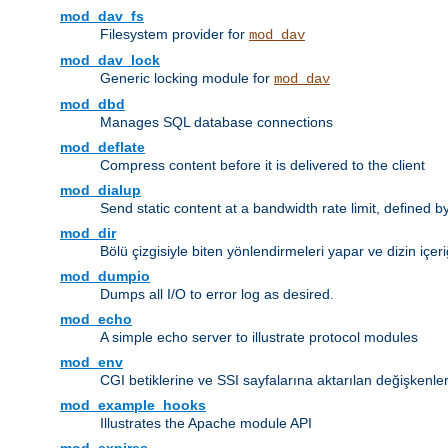
mod_dav_fs
Filesystem provider for
mod_dav
mod_dav_lock
Generic locking module for
mod_dav
mod_dbd
Manages SQL database connections
mod_deflate
Compress content before it is delivered to the client
mod_dialup
Send static content at a bandwidth rate limit, defined
mod_dir
Bölü çizgisiyle biten yönlendirmeleri yapar ve dizin içeri
mod_dumpio
Dumps all I/O to error log as desired.
mod_echo
A simple echo server to illustrate protocol modules
mod_env
CGI betiklerine ve SSI sayfalarına aktarılan değişkenler
mod_example_hooks
Illustrates the Apache module API