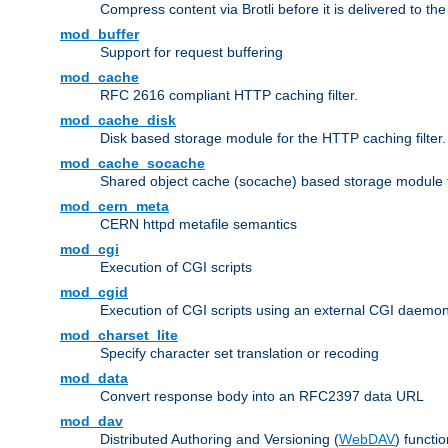
Compress content via Brotli before it is delivered to the 
mod_buffer
Support for request buffering
mod_cache
RFC 2616 compliant HTTP caching filter.
mod_cache_disk
Disk based storage module for the HTTP caching filter.
mod_cache_socache
Shared object cache (socache) based storage module fo
mod_cern_meta
CERN httpd metafile semantics
mod_cgi
Execution of CGI scripts
mod_cgid
Execution of CGI scripts using an external CGI daemo
mod_charset_lite
Specify character set translation or recoding
mod_data
Convert response body into an RFC2397 data URL
mod_dav
Distributed Authoring and Versioning (
WebDAV
) functio