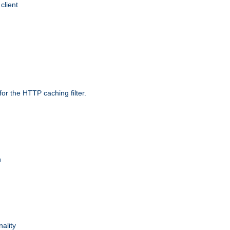
client
r the HTTP caching filter.
n
nality