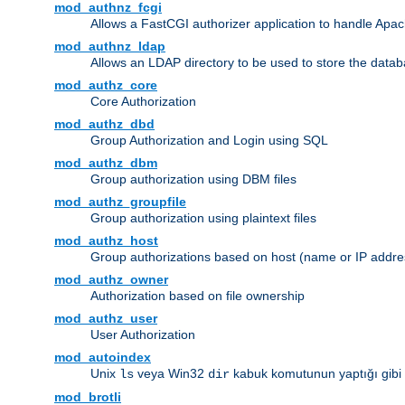
mod_authnz_fcgi
Allows a FastCGI authorizer application to handle Apac
mod_authnz_ldap
Allows an LDAP directory to be used to store the datab
mod_authz_core
Core Authorization
mod_authz_dbd
Group Authorization and Login using SQL
mod_authz_dbm
Group authorization using DBM files
mod_authz_groupfile
Group authorization using plaintext files
mod_authz_host
Group authorizations based on host (name or IP addre
mod_authz_owner
Authorization based on file ownership
mod_authz_user
User Authorization
mod_autoindex
Unix
veya Win32
kabuk komutunun yaptığı gibi diz
ls
dir
mod_brotli