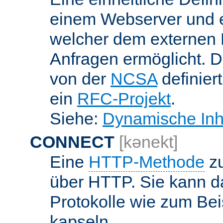
einem Webserver und 
welcher dem externen
Anfragen ermöglicht. Di
von der
NCSA
definier
ein
RFC-Projekt
.
Siehe:
Dynamische Inh
CONNECT
[kənekt]
Eine
HTTP-Methode
zu
über HTTP. Sie kann d
Protokolle wie zum Bei
kapseln.