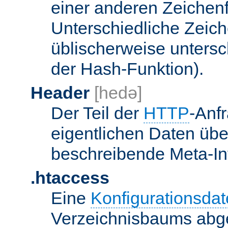
einer anderen Zeichenf
Unterschiedliche Zeic
üblischerweise unters
der Hash-Funktion).
Header
[hedə]
Der Teil der
HTTP
-Anf
eigentlichen Daten über
beschreibende Meta-Inf
.htaccess
Eine
Konfigurationsdat
Verzeichnisbaums abge