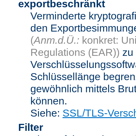
exportbeschränkt
Verminderte kryptograf
den Exportbesimmungen
(
Anm.d.Ü.:
konkret: Uni
Regulations (EAR))
zu 
Verschlüsselungssoftwa
Schlüssellänge begren
gewöhnlich mittels Bru
können.
Siehe:
SSL/TLS-Versch
Filter