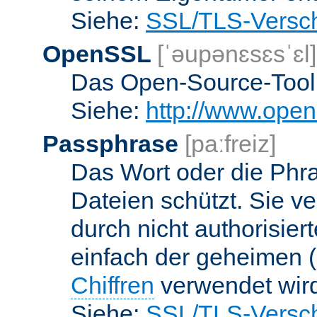
Siehe:
SSL/TLS-Versch
OpenSSL
[ˈəupənɛsɛsˈɛl]
Das Open-Source-Toolk
Siehe:
http://www.open
Passphrase
[paːfreiz]
Das Wort oder die Phra
Dateien schützt. Sie v
durch nicht authorisier
einfach der geheimen (
Chiffren
verwendet wir
Siehe:
SSL/TLS-Versch