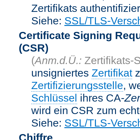
Zertifikats authentifizier
Siehe:
SSL/TLS-Versch
Certificate Signing Req
(CSR)
(
Anm.d.Ü.:
Zertifikats-
unsigniertes
Zertifikat
z
Zertifizierungsstelle
, w
Schlüssel
ihres CA-
Zer
wird ein CSR zum echte
Siehe:
SSL/TLS-Versch
Chiffre