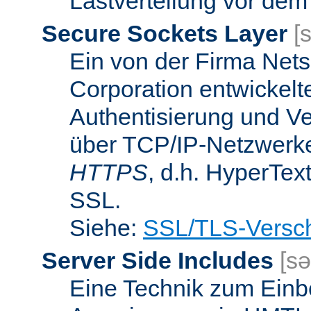
Lastverteilung vor dem
Secure Sockets Layer
[
Ein von der Firma Ne
Corporation entwickelt
Authentisierung und V
über TCP/IP-Netzwerke.
HTTPS
, d.h. HyperTex
SSL.
Siehe:
SSL/TLS-Versch
Server Side Includes
[sə
Eine Technik zum Einb