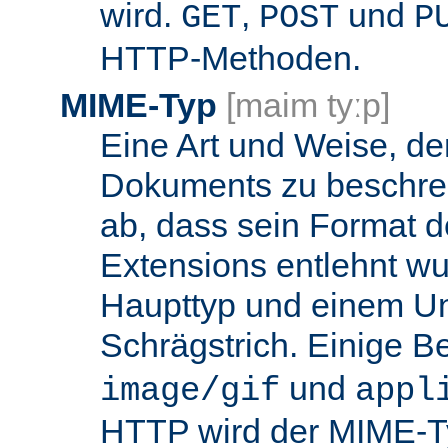
wird.
,
und
GET
POST
P
HTTP-Methoden.
MIME-Typ
[maim tyːp]
Eine Art und Weise, de
Dokuments zu beschrei
ab, dass sein Format d
Extensions entlehnt wu
Haupttyp und einem Unt
Schrägstrich. Einige B
und
image/gif
appl
HTTP wird der MIME-T