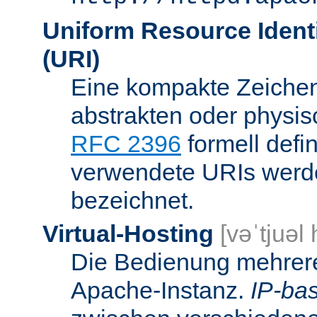
Uniform Resource Identi
(URI)
Eine kompakte Zeichenf
abstrakten oder physis
RFC 2396
formell defi
verwendete URIs werde
bezeichnet.
Virtual-Hosting
[vəˈtjuəl
Die Bedienung mehrere
Apache-Instanz.
IP-bas