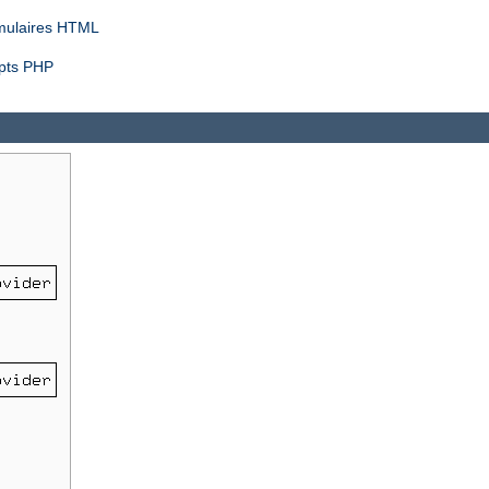
rmulaires HTML
ipts PHP