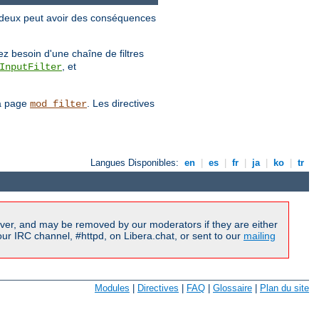
es deux peut avoir des conséquences
.
vez besoin d'une chaîne de filtres
, et
InputFilter
la page
. Les directives
mod_filter
Langues Disponibles:
en
|
es
|
fr
|
ja
|
ko
|
tr
ver, and may be removed by our moderators if they are either
r IRC channel, #httpd, on Libera.chat, or sent to our
mailing
Modules
|
Directives
|
FAQ
|
Glossaire
|
Plan du site