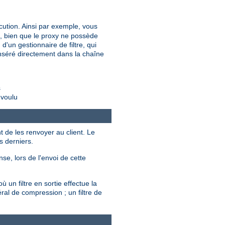
cution. Ainsi par exemple, vous
é, bien que le proxy ne possède
d'un gestionnaire de filtre, qui
t inséré directement dans la chaîne
s
 voulu
t de les renvoyer au client. Le
s derniers.
se, lors de l'envoi de cette
 un filtre en sortie effectue la
ral de compression ; un filtre de