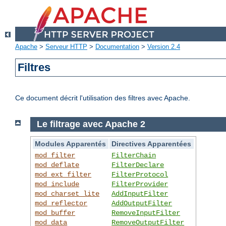
Apache
>
Serveur HTTP
>
Documentation
>
Version 2.4
Filtres
Ce document décrit l'utilisation des filtres avec Apache.
Le filtrage avec Apache 2
Modules Apparentés
Directives Apparentées
mod_filter
FilterChain
mod_deflate
FilterDeclare
mod_ext_filter
FilterProtocol
mod_include
FilterProvider
mod_charset_lite
AddInputFilter
mod_reflector
AddOutputFilter
mod_buffer
RemoveInputFilter
mod_data
RemoveOutputFilter