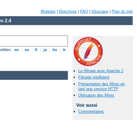
Modules
|
Directives
|
FAQ
|
Glossaire
|
Plan du site
n 2.4
nibles:
en
|
es
|
fr
|
ja
|
ko
|
tr
Le filtrage avec Apache 2
Filtrage intelligent
Présentation des filtres en
tant que service HTTP
Utilisation des filtres
Voir aussi
Commentaires