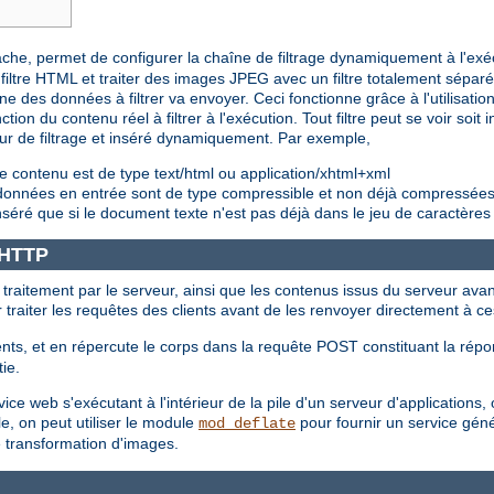
pache, permet de configurer la chaîne de filtrage dynamiquement à l'exé
iltre HTML et traiter des images JPEG avec un filtre totalement sépar
e des données à filtrer va envoyer. Ceci fonctionne grâce à l'utilisation 
ction du contenu réel à filtrer à l'exécution. Tout filtre peut se voir soi
eur de filtrage et inséré dynamiquement. Par exemple,
e contenu est de type text/html ou application/xhtml+xml
s données en entrée sont de type compressible et non déjà compressée
nséré que si le document texte n'est pas déjà dans le jeu de caractères
e HTTP
t traitement par le serveur, ainsi que les contenus issus du serveur avan
ur traiter les requêtes des clients avant de les renvoyer directement à ce
nts, et en répercute le corps dans la requête POST constituant la répon
tie.
e web s'exécutant à l'intérieur de la pile d'un serveur d'applications, où
e, on peut utiliser le module
pour fournir un service géné
mod_deflate
e transformation d'images.