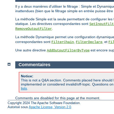
Il y a deux manières d'utiliser le filtrage : Simple et Dynam
inattendues (bien que le filtrage simple en entrée puisse êtr
La méthode Simple est la seule permettant de configurer les fil
statique. Les directives correspondantes sont
SetInputFilt
.
RemoveOutputFilter
La méthode Dynamique permet une configuration dynamique des 
correspondantes sont
,
, et
FilterChain
FilterDeclare
Fi
Une autre directive
est encore supp
AddOutputFilterByType
Commentaires
Notice:
This is not a Q&A section. Comments placed here should 
implemented or considered invalid/off-topic. Questions o
lists
.
Comments are disabled for this page at the moment.
Copyright 2024 The Apache Software Foundation.
Autorisé sous
Apache License, Version 2.0
.