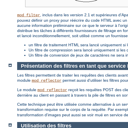
, inclus dans les version 2.1 et supérieures d'A
mod_filter
pouvez définir un proxy pour réécrire du code HTML avec un f
aucune information préliminaire sur ce que le serveur à l'origin
distribue les tâches à différents fournisseurs de filtrage en fon
et lancé inconditionnellement, soit utilisé comme un fourniss
un filtre de traitement HTML sera lancé uniquement si l
Un filtre de compression sera lancé uniquement si le
Un filtre de conversion de jeux de caractères ne sera i
Présentation des filtres en tant que servic
Les filtres permettent de traiter les requêtes des clients avan
module
permet aussi d'utiliser les filtres po
mod_reflector
Le module
reçoit les requêtes POST des clie
mod_reflector
dernière au client en passant à travers la pile de filtres en sor
Cette technique peut être utilisée comme alternative à un servic
transformation requise sur le corps de la requête. Par exempl
transformation d'images peut aussi se voir mué en service d
Utilisation des filtres