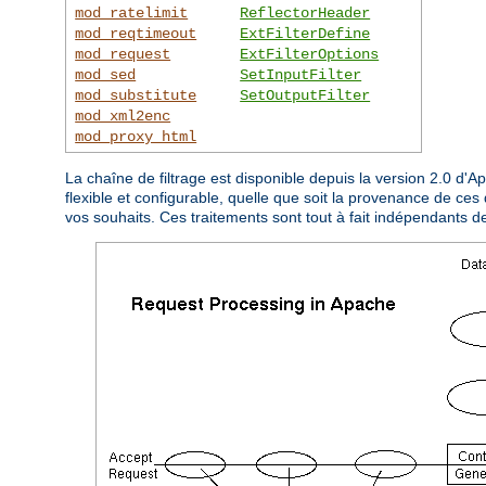
mod_ratelimit
ReflectorHeader
mod_reqtimeout
ExtFilterDefine
mod_request
ExtFilterOptions
mod_sed
SetInputFilter
mod_substitute
SetOutputFilter
mod_xml2enc
mod_proxy_html
La chaîne de filtrage est disponible depuis la version 2.0 d'
flexible et configurable, quelle que soit la provenance de ces 
vos souhaits. Ces traitements sont tout à fait indépendants d