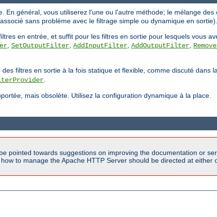
ique. En général, vous utiliserez l'une ou l'autre méthode; le mélange d
e associé sans problème avec le filtrage simple ou dynamique en sortie)
tres en entrée, et suffit pour les filtres en sortie pour lesquels vous a
,
,
,
,
er
SetOutputFilter
AddInputFilter
AddOutputFilter
Remove
filtres en sortie à la fois statique et flexible, comme discuté dans 
.
lterProvider
ortée, mais obsolète. Utilisez la configuration dynamique à la place.
be pointed towards suggestions on improving the documentation or ser
n how to manage the Apache HTTP Server should be directed at either ou