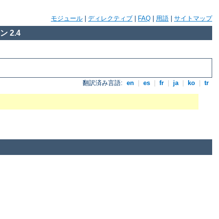
モジュール
|
ディレクティブ
|
FAQ
|
用語
|
サイトマップ
 2.4
翻訳済み言語:
en
|
es
|
fr
|
ja
|
ko
|
tr