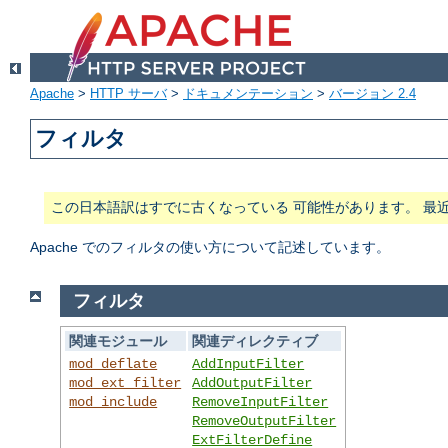
Apache
>
HTTP サーバ
>
ドキュメンテーション
>
バージョン 2.4
フィルタ
この日本語訳はすでに古くなっている 可能性があります。 最
Apache でのフィルタの使い方について記述しています。
フィルタ
関連モジュール
関連ディレクティブ
mod_deflate
AddInputFilter
mod_ext_filter
AddOutputFilter
mod_include
RemoveInputFilter
RemoveOutputFilter
ExtFilterDefine