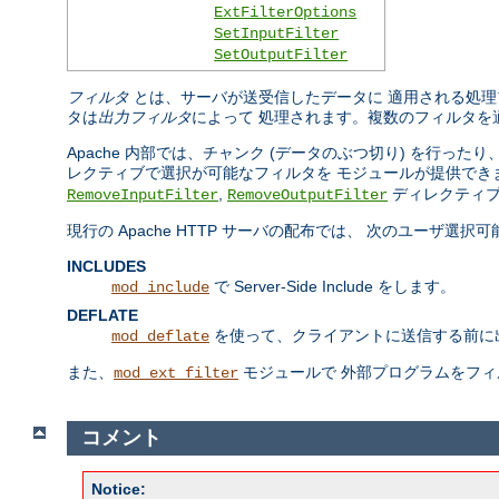
ExtFilterOptions
SetInputFilter
SetOutputFilter
フィルタ
とは、サーバが送受信したデータに 適用される処理
タは
出力フィルタ
によって 処理されます。複数のフィルタを
Apache 内部では、チャンク (データのぶつ切り) を行
レクティブで選択が可能なフィルタを モジュールが提供でき
,
ディレクティブ
RemoveInputFilter
RemoveOutputFilter
現行の Apache HTTP サーバの配布では、 次のユーザ選
INCLUDES
で Server-Side Include をします。
mod_include
DEFLATE
を使って、クライアントに送信する前に
mod_deflate
また、
モジュールで 外部プログラムをフ
mod_ext_filter
コメント
Notice: