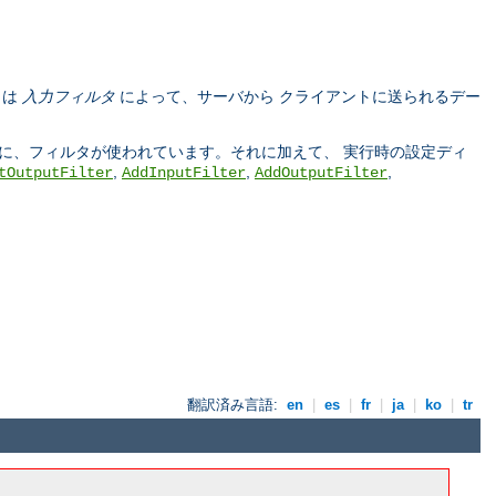
タは
入力フィルタ
によって、サーバから クライアントに送られるデー
う際に、フィルタが使われています。それに加えて、 実行時の設定ディ
,
,
,
tOutputFilter
AddInputFilter
AddOutputFilter
翻訳済み言語:
en
|
es
|
fr
|
ja
|
ko
|
tr