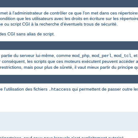
et à l'administrateur de contrôler ce que l'on met dans ces répertoir
dition que les utilisateurs avec les droits en écriture sur les répertoi
e ou script CGI à la recherche d'éventuels trous de sécurité.
des CGI sans alias de script.
que partie du serveur lui-même, comme
,
,
, e
mod_php
mod_perl
mod_tcl
ar conséquent, les scripts que ces moteurs exécutent peuvent accéder
strictions, mais pour plus de sûreté, il vaut mieux partir du principe q
 l'utilisation des fichiers
qui permettent de passer outre les
.htaccess
répertoires, sauf ceux pour lesquels c'est explicitement autorisé.