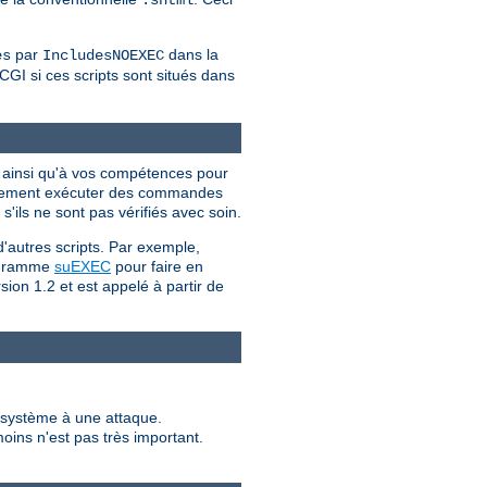
par
dans la
es
IncludesNOEXEC
CGI si ces scripts sont situés dans
I ainsi qu'à vos compétences pour
iellement exécuter des commandes
'ils ne sont pas vérifiés avec soin.
d'autres scripts. Par exemple,
programme
suEXEC
pour faire en
sion 1.2 et est appelé à partir de
e système à une attaque.
moins n'est pas très important.