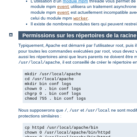
L'utilisation d'un
module mpm
threadé vous permet de tr
module mpm
utilisera un traitement asynchrone
event
module mpm
est actuellement incompatible av
event
celui du module mpm
.
worker
Il existe de nombreux modules tiers qui peuvent restre
Permissions sur les répertoires de la racin
Typiquement, Apache est démarré par l'utilisateur root, puis il d
pour toutes les commandes exécutées par root, vous devez vou
aussi les répertoires ainsi que leurs parents ne doivent être 
, il est conseillé de créer le répertoire
/usr/local/apache
mkdir /usr/local/apache
cd /usr/local/apache
mkdir bin conf logs
chown 0 . bin conf logs
chgrp 0 . bin conf logs
chmod 755 . bin conf logs
Nous supposerons que
,
et
ne sont modif
/
/usr
/usr/local
protections similaires :
cp httpd /usr/local/apache/bin
chown 0 /usr/local/apache/bin/httpd