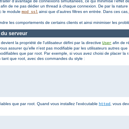
aiter d'avantage de connexions simultanées, ce qui minimise l'effet de
 afin de ne pas dédier un thread à chaque connexion. De par la nature
ec le module
ainsi que d'autres filtres en entrée. Dans ces c
mod_ssl
indre les comportements de certains clients et ainsi minimiser les pro
e du serveur
evient la propriété de l'utilisateur défini par la directive
afin de 
User
s assurer qu'elle n'est pas modifiable par les utilisateurs autres que
modifiables que par root. Par exemple, si vous avez choisi de placer la
 en tant que root, avec des commandes du style :
iables que par root. Quand vous installez l'exécutable
, vous de
httpd