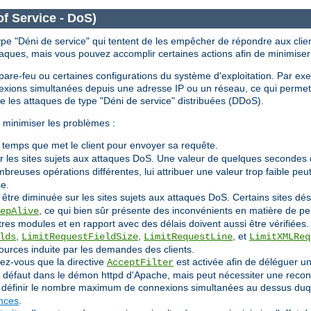
of Service - DoS)
ype "Déni de service" qui tentent de les empêcher de répondre aux clien
taques, mais vous pouvez accomplir certaines actions afin de minimiser
le pare-feu ou certaines configurations du système d'exploitation. Par ex
nnexions simultanées depuis une adresse IP ou un réseau, ce qui perm
re les attaques de type "Déni de service" distribuées (DDoS).
 minimiser les problèmes :
e temps que met le client pour envoyer sa requête.
r les sites sujets aux attaques DoS. Une valeur de quelques secondes 
reuses opérations différentes, lui attribuer une valeur trop faible p
se.
 être diminuée sur les sites sujets aux attaques DoS. Certains sites 
, ce qui bien sûr présente des inconvénients en matière de p
epAlive
tres modules et en rapport avec des délais doivent aussi être vérifiées.
,
,
, et
lds
LimitRequestFieldSize
LimitRequestLine
LimitXMLReq
ources induite par les demandes des clients.
rez-vous que la directive
est activée afin de déléguer un
AcceptFilter
ar défaut dans le démon httpd d'Apache, mais peut nécessiter une recon
définir le nombre maximum de connexions simultanées au dessus duque
ances
.