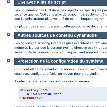
CGI avec alias de script
Le confinement des CGI dans des répertoires spécifiques perm
sécurisé que les CGI sans alias de script, mais seulement à con
que l'administrateur ait la volonté de tester chaque programm
La plupart des sites choisissent cette approche au détriment 
Autres sources de contenu dynamique
Les options de scripting intégrées qui s'exécutent en tant 
même utilisateur que le serveur (voir la directive
), et p
User
serveur. Certains moteurs de scripting peuvent proposer des re
Protection de la configuration du système
Pour contrôler étroitement votre serveur, vous pouvez interdire
vous avez configurées. Voici un moyen pour y parvenir :
Ajoutez dans le fichier de configuration du serveur
<
Directory
"/"
>
AllowOverride
None
</
Directory
>
Ceci interdit l'utilisation des fichiers
dans tous les 