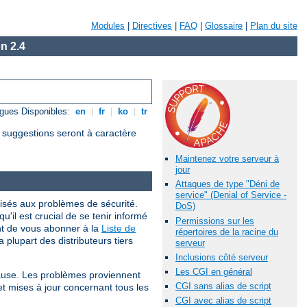
Modules
|
Directives
|
FAQ
|
Glossaire
|
Plan du site
n 2.4
gues Disponibles:
en
|
fr
|
ko
|
tr
s suggestions seront à caractère
Maintenez votre serveur à
jour
Attaques de type "Déni de
service" (Denial of Service -
isés aux problèmes de sécurité.
DoS)
qu'il est crucial de se tenir informé
Permissions sur les
nt de vous abonner à la
Liste de
répertoires de la racine du
 plupart des distributeurs tiers
serveur
Inclusions côté serveur
Les CGI en général
cause. Les problèmes proviennent
CGI sans alias de script
et mises à jour concernant tous les
CGI avec alias de script