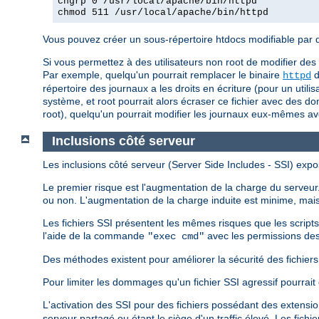
chgrp 0 /usr/local/apache/bin/httpd
chmod 511 /usr/local/apache/bin/httpd
Vous pouvez créer un sous-répertoire htdocs modifiable par d'a
Si vous permettez à des utilisateurs non root de modifier des
Par exemple, quelqu'un pourrait remplacer le binaire
d
httpd
répertoire des journaux a les droits en écriture (pour un utili
système, et root pourrait alors écraser ce fichier avec des do
root), quelqu'un pourrait modifier les journaux eux-mêmes a
Inclusions côté serveur
Les inclusions côté serveur (Server Side Includes - SSI) expo
Le premier risque est l'augmentation de la charge du serveur. 
ou non. L'augmentation de la charge induite est minime, mais 
Les fichiers SSI présentent les mêmes risques que les script
l'aide de la commande
avec les permissions des
"exec cmd"
Des méthodes existent pour améliorer la sécurité des fichiers S
Pour limiter les dommages qu'un fichier SSI agressif pourrait 
L'activation des SSI pour des fichiers possédant des extensi
serveur partagé ou étant le siège d'un traffic élevé. Les fich