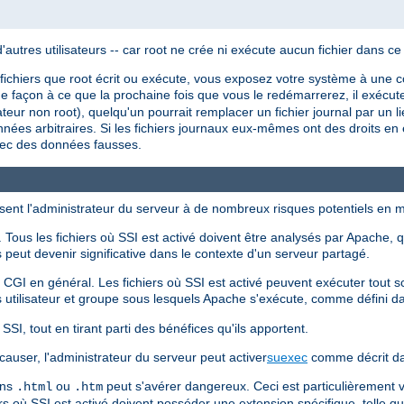
utres utilisateurs -- car root ne crée ni exécute aucun fichier dans ce
 fichiers que root écrit ou exécute, vous exposez votre système à une co
e façon à ce que la prochaine fois que vous le redémarrerez, il exécuter
sateur non root), quelqu'un pourrait remplacer un fichier journal par un l
nnées arbitraires. Si les fichiers journaux eux-mêmes ont des droits en é
vec des données fausses.
sent l'administrateur du serveur à de nombreux risques potentiels en m
Tous les fichiers où SSI est activé doivent être analysés par Apache, q
peut devenir significative dans le contexte d'un serveur partagé.
s CGI en général. Les fichiers où SSI est activé peuvent exécuter tout
 utilisateur et groupe sous lesquels Apache s'exécute, comme défini 
SI, tout en tirant parti des bénéfices qu'ils apportent.
causer, l'administrateur du serveur peut activer
suexec
comme décrit da
ons
ou
peut s'avérer dangereux. Ceci est particulièrement
.html
.htm
iers où SSI est activé doivent posséder une extension spécifique, telle q