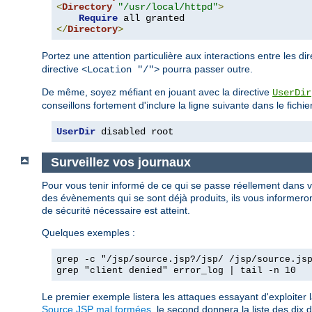
<
Directory
"/usr/local/httpd"
>
Require
</
Directory
>
Portez une attention particulière aux interactions entre les di
directive
pourra passer outre.
<Location "/">
De même, soyez méfiant en jouant avec la directive
UserDir
conseillons fortement d'inclure la ligne suivante dans le fichie
UserDir
 disabled root
Surveillez vos journaux
Pour vous tenir informé de ce qui se passe réellement dans 
des évènements qui se sont déjà produits, ils vous informeront
de sécurité nécessaire est atteint.
Quelques exemples :
grep -c "/jsp/source.jsp?/jsp/ /jsp/source.js
grep "client denied" error_log | tail -n 10
Le premier exemple listera les attaques essayant d'exploiter 
Source.JSP mal formées
, le second donnera la liste des dix d