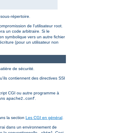
 sous-répertoire.
mpromission de l'utilisateur root.
a un code arbitraire. Si le
ien symbolique vers un autre fichier
criture (pour un utilisateur non
atière de sécurité.
u'ils contiennent des directives SSI
 script CGI ou autre programme à
dans
.
apache2.conf
ns la section
Les CGI en général
.
 vrai dans un environnement de
ue la conventionnelle
. Ceci
.shtml