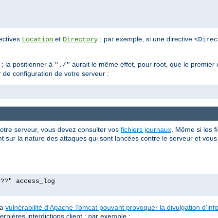
rectives
et
; par exemple, si une directive
Location
Directory
<Direc
; la positionner à
aurait le même effet, pour root, que le premie
"./"
r de configuration de votre serveur :
votre serveur, vous devez consulter vos
fichiers journaux
. Même si les f
 sur la nature des attaques qui sont lancées contre le serveur et vous p
p??" access_log
la
vulnérabilité d'Apache Tomcat pouvant provoquer la divulgation d'in
ernières interdictions client ; par exemple :