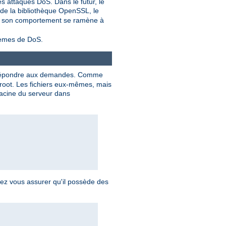
s attaques DoS. Dans le futur, le
 de la bibliothèque OpenSSL, le
as, son comportement se ramène à
blèmes de DoS.
répondre aux demandes. Comme
 root. Les fichiers eux-mêmes, mais
 racine du serveur dans
vez vous assurer qu'il possède des