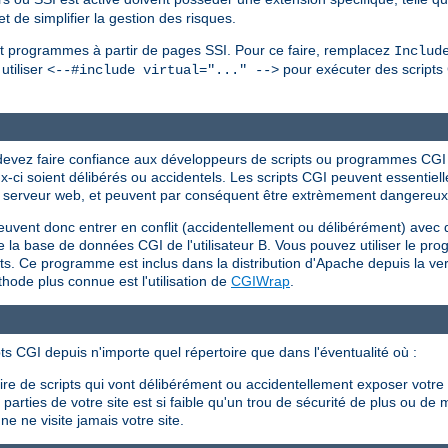
 de simplifier la gestion des risques.
s et programmes à partir de pages SSI. Pour ce faire, remplacez
Includ
utiliser
pour exécuter des scripts 
<--#include virtual="..." -->
s devez faire confiance aux développeurs de scripts ou programmes CG
eux-ci soient délibérés ou accidentels. Les scripts CGI peuvent essent
r du serveur web, et peuvent par conséquent être extrèmement dangereux s
peuvent donc entrer en conflit (accidentellement ou délibérément) avec 
 efface la base de données CGI de l'utilisateur B. Vous pouvez utiliser le 
ents. Ce programme est inclus dans la distribution d'Apache depuis la ver
ode plus connue est l'utilisation de
CGIWrap
.
ts CGI depuis n'importe quel répertoire que dans l'éventualité où :
crire de scripts qui vont délibérément ou accidentellement exposer votr
arties de votre site est si faible qu'un trou de sécurité de plus ou de 
e ne visite jamais votre site.