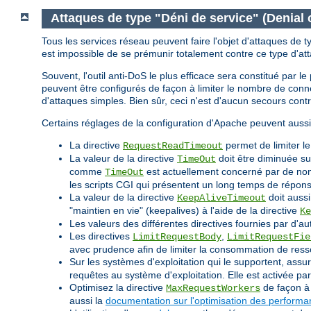
Attaques de type "Déni de service" (Denial 
Tous les services réseau peuvent faire l'objet d'attaques de t
est impossible de se prémunir totalement contre ce type d'at
Souvent, l'outil anti-DoS le plus efficace sera constitué par 
peuvent être configurés de façon à limiter le nombre de co
d'attaques simples. Bien sûr, ceci n'est d'aucun secours cont
Certains réglages de la configuration d'Apache peuvent aussi
La directive
permet de limiter l
RequestReadTimeout
La valeur de la directive
doit être diminuée su
TimeOut
comme
est actuellement concerné par de nomb
TimeOut
les scripts CGI qui présentent un long temps de répon
La valeur de la directive
doit aussi
KeepAliveTimeout
"maintien en vie" (keepalives) à l'aide de la directive
Ke
Les valeurs des différentes directives fournies par d'au
Les directives
,
LimitRequestBody
LimitRequestFie
avec prudence afin de limiter la consommation de ress
Sur les systèmes d'exploitation qui le supportent, assu
requêtes au système d'exploitation. Elle est activée p
Optimisez la directive
de façon à 
MaxRequestWorkers
aussi la
documentation sur l'optimisation des perform