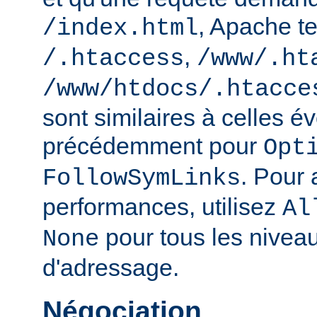
, Apache te
/index.html
,
/.htaccess
/www/.ht
/www/htdocs/.htacce
sont similaires à celles 
précédemment pour
Opt
. Pour 
FollowSymLinks
performances, utilisez
Al
pour tous les nivea
None
d'adressage.
Négociation