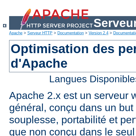
Serveu
Apache
>
Serveur HTTP
>
Documentation
>
Version 2.4
>
Documentati
Optimisation des p
d'Apache
Langues Disponible
Apache 2.x est un serveur
général, conçu dans un but 
souplesse, portabilité et p
que non conçu dans le seul 