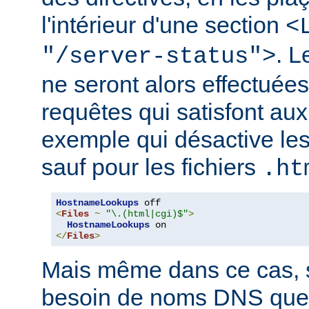
l'intérieur d'une section
<
. 
"/server-status">
ne seront alors effectuée
requêtes qui satisfont aux 
exemple qui désactive l
sauf pour les fichiers
.ht
HostnameLookups
<
Files
~
"\.(html|cgi)$"
>
HostnameLookups
</
Files
>
Mais même dans ce cas, s
besoin de noms DNS que 