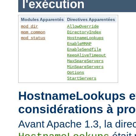
l'exécution
Modules Apparentés
Directives Apparentées
mod_dir
AllowOverride
mpm_common
DirectoryIndex
mod_status
HostnameLookups
EnableMMAP
EnableSendfile
KeepAliveTimeout
MaxSpareServers
MinSpareServers
Options
StartServers
HostnameLookups et
considérations à pr
Avant Apache 1.3, la direc