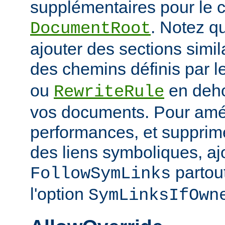
supplémentaires pour le c
. Notez q
DocumentRoot
ajouter des sections simil
des chemins définis par l
ou
en deho
RewriteRule
vos documents. Pour amél
performances, et supprime
des liens symboliques, ajo
partout
FollowSymLinks
l'option
SymLinksIfOwn