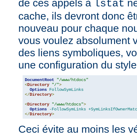
de ces appels à
ne
lstat
cache, ils devront donc ê
nouveau pour chaque nouv
vous voulez absolument vér
des liens symboliques, vo
une configuration du style
DocumentRoot
"/www/htdocs"
<
Directory
"/"
>
Options
FollowSymLinks
</
Directory
>
<
Directory
"/www/htdocs"
>
Options
-FollowSymLinks
+SymLinksIfOwnerMat
</
Directory
>
Ceci évite au moins les vé