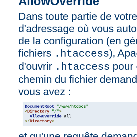
AllowOverride
Dans toute partie de votr
d'adressage où vous auto
de la configuration (en gé
fichiers
), Apa
.htaccess
d'ouvrir
pour 
.htaccess
chemin du fichier demand
vous avez :
DocumentRoot
"/www/htdocs"
<
Directory
"/"
>
AllowOverride
</
Directory
>
et qu'une requête demand