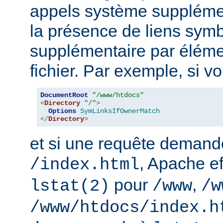
appels système supplémen
la présence de liens sym
supplémentaire par élém
fichier. Par exemple, si v
DocumentRoot
"/www/htdocs"
<
Directory
"/"
>
Options
SymLinksIfOwnerMatch
</
Directory
>
et si une requête demand
, Apache ef
/index.html
pour
,
lstat(2)
/www
/w
/www/htdocs/index.h