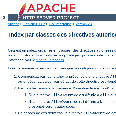
Apache
>
Serveur HTTP
>
Documentation
>
Version 2.4
Index par classes des directives autori
Ceci est un index, organisé en classes, des directives autorisées da
les administrateurs à contrôler les privilèges qu'ils accordent aux 
.htaccess, voir le
tutoriel .htaccess
.
Pour déterminer le jeu de directives que la configuration de votre s
Commencez par rechercher la présence d'une directive
Al
autorisées (La valeur par défaut de cette directive est
None
Recherchez ensuite la présence d'une directive
AllowOver
Si la directive
est définie à
, vous
AllowOverride
All
Si la directive
est définie à
, inu
AllowOverride
None
présente) seront autorisées.
En dehors de ces deux cas, la directive
déf
AllowOverride