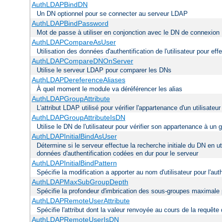
AuthLDAPBindDN
Un DN optionnel pour se connecter au serveur LDAP
AuthLDAPBindPassword
Mot de passe à utiliser en conjonction avec le DN de connexion
AuthLDAPCompareAsUser
Utilisation des données d'authentification de l'utilisateur pour ef
AuthLDAPCompareDNOnServer
Utilise le serveur LDAP pour comparer les DNs
AuthLDAPDereferenceAliases
À quel moment le module va déréférencer les alias
AuthLDAPGroupAttribute
L'attribut LDAP utilisé pour vérifier l'appartenance d'un utilisateu
AuthLDAPGroupAttributeIsDN
Utilise le DN de l'utilisateur pour vérifier son appartenance à un 
AuthLDAPInitialBindAsUser
Détermine si le serveur effectue la recherche initiale du DN en ut
données d'authentification codées en dur pour le serveur
AuthLDAPInitialBindPattern
Spécifie la modification a apporter au nom d'utilisateur pour l'a
AuthLDAPMaxSubGroupDepth
Spécifie la profondeur d'imbrication des sous-groupes maximale p
AuthLDAPRemoteUserAttribute
Spécifie l'attribut dont la valeur renvoyée au cours de la requêt
AuthLDAPRemoteUserIsDN