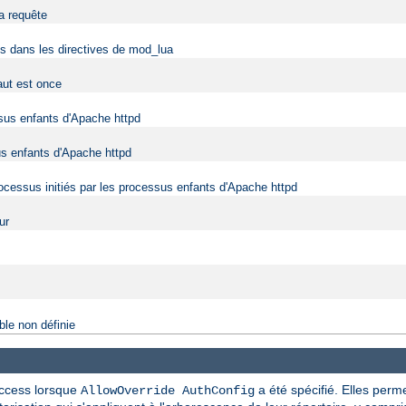
la requête
fs dans les directives de mod_lua
aut est once
ssus enfants d'Apache httpd
us enfants d'Apache httpd
rocessus initiés par les processus enfants d'Apache httpd
ur
ble non définie
taccess lorsque
a été spécifié. Elles perme
AllowOverride AuthConfig