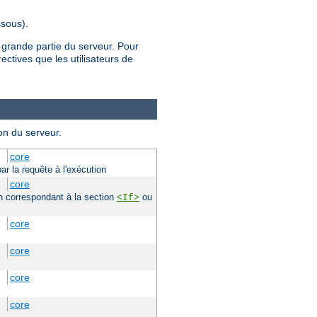
sous).
 grande partie du serveur. Pour
rectives que les utilisateurs de
on du serveur.
core
ar la requête à l'exécution
core
ion correspondant à la section
ou
<If>
core
core
core
core