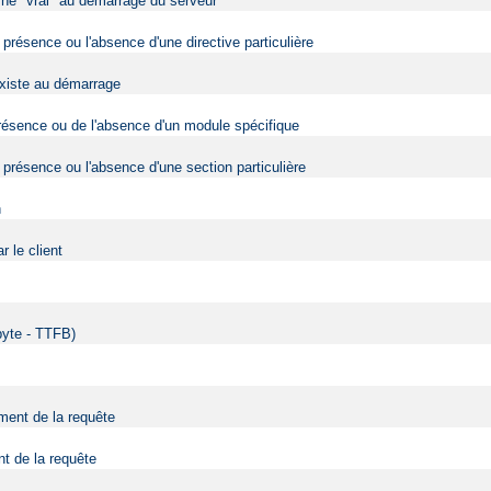
urne "vrai" au démarrage du serveur
 présence ou l'absence d'une directive particulière
 existe au démarrage
 présence ou de l'absence d'un module spécifique
 présence ou l'absence d'une section particulière
n
 le client
 byte - TTFB)
ment de la requête
nt de la requête