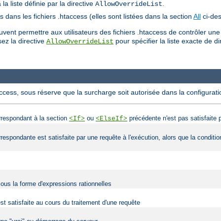
a liste définie par la directive
.
AllowOverrideList
es dans les fichiers .htaccess (elles sont listées dans la section
All
ci-des
ent permettre aux utilisateurs des fichiers .htaccess de contrôler une
lisez la directive
pour spécifier la liste exacte de di
AllowOverrideList
access, sous réserve que la surcharge soit autorisée dans la configurati
orrespondant à la section
ou
précédente n'est pas satisfaite p
<If>
<ElseIf>
orrespondante est satisfaite par une requête à l'exécution, alors que la condit
sous la forme d'expressions rationnelles
est satisfaite au cours du traitement d'une requête