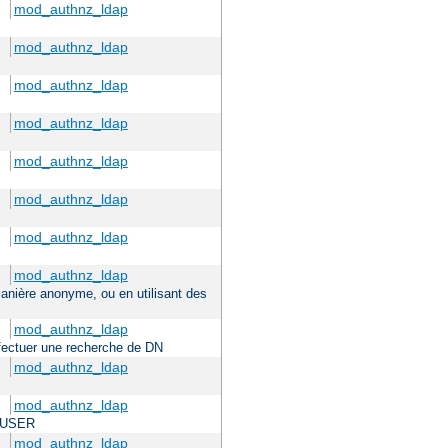
mod_authnz_ldap
mod_authnz_ldap
mod_authnz_ldap
mod_authnz_ldap
mod_authnz_ldap
mod_authnz_ldap
mod_authnz_ldap
mod_authnz_ldap
 manière anonyme, ou en utilisant des
mod_authnz_ldap
effectuer une recherche de DN
mod_authnz_ldap
mod_authnz_ldap
TE_USER
mod_authnz_ldap