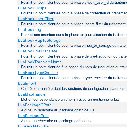
Fournit un point d'entrée pour la phase check_user_id du traitem
LuaHookFixups
Fournit un point d'entrée pour la phase de correction du traitemen
LuaHookInsertFilter
Fournit un point d'entrée pour la phase insert_filter du traitement
LuaHookLog
Permet une insertion dans la phase de journalisation du traiteme
LuaHookMapToStorage
Fournit un point d'entrée pour la phase map_to_storage du traite
LuaHookPreTranslate
Fournit un point d'entrée pour la phase de pré-traduction du trai
LuaHookTranslateName
Fournit un point d'entrée à la phase du nom de traduction du trai
LuaHookTypeChecker
Fournit un point d'entrée pour la phase type_checker du traiteme
LuaInherit
Contrôle la manière dont les sections de configuration parentes 
LuaMapHandler
Met en correspondance un chemin avec un gestionnaire lua
LuaPackageCPath
Ajoute un répertoire au package.cpath de lua
LuaPackagePath
Ajoute un répertoire au package.path de lua
LuaQuickHandler