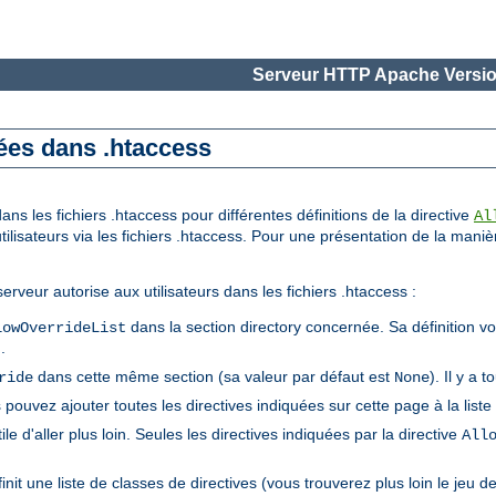
Serveur HTTP Apache Versio
sées dans .htaccess
ns les fichiers .htaccess pour différentes définitions de la directive
Al
utilisateurs via les fichiers .htaccess. Pour une présentation de la maniè
erveur autorise aux utilisateurs dans les fichiers .htaccess :
dans la section directory concernée. Sa définition vou
lowOverrideList
).
dans cette même section (sa valeur par défaut est
). Il y a 
ride
None
 pouvez ajouter toutes les directives indiquées sur cette page à la liste
tile d'aller plus loin. Seules les directives indiquées par la directive
All
init une liste de classes de directives (vous trouverez plus loin le jeu 