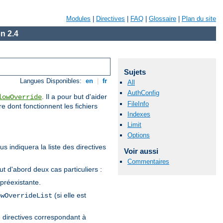
Modules
|
Directives
|
FAQ
|
Glossaire
|
Plan du site
n 2.4
Sujets
Langues Disponibles:
en
|
fr
All
AuthConfig
. Il a pour but d'aider
lowOverride
FileInfo
re dont fonctionnent les fichiers
Indexes
Limit
Options
s indiquera la liste des directives
Voir aussi
Commentaires
tout d'abord deux cas particuliers :
 préexistante.
(si elle est
owOverrideList
de directives correspondant à