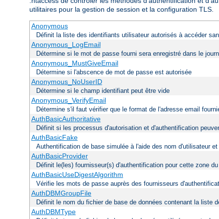
.htaccess de contrôler les méthodes d'authentification et d'au
utilitaires pour la gestion de session et la configuration TLS.
Anonymous
Définit la liste des identifiants utilisateur autorisés à accéder s
Anonymous_LogEmail
Détermine si le mot de passe fourni sera enregistré dans le journ
Anonymous_MustGiveEmail
Détermine si l'abscence de mot de passe est autorisée
Anonymous_NoUserID
Détermine si le champ identifiant peut être vide
Anonymous_VerifyEmail
Détermine s'il faut vérifier que le format de l'adresse email fou
AuthBasicAuthoritative
Définit si les processus d'autorisation et d'authentification peu
AuthBasicFake
Authentification de base simulée à l'aide des nom d'utilisateur e
AuthBasicProvider
Définit le(les) fournisseur(s) d'authentification pour cette zone d
AuthBasicUseDigestAlgorithm
Vérifie les mots de passe auprès des fournisseurs d'authentificati
AuthDBMGroupFile
Définit le nom du fichier de base de données contenant la liste de
AuthDBMType