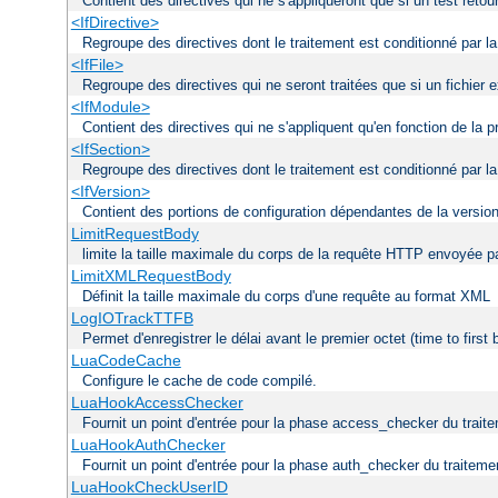
Contient des directives qui ne s'appliqueront que si un test reto
<IfDirective>
Regroupe des directives dont le traitement est conditionné par la
<IfFile>
Regroupe des directives qui ne seront traitées que si un fichier
<IfModule>
Contient des directives qui ne s'appliquent qu'en fonction de la
<IfSection>
Regroupe des directives dont le traitement est conditionné par la
<IfVersion>
Contient des portions de configuration dépendantes de la versio
LimitRequestBody
limite la taille maximale du corps de la requête HTTP envoyée par
LimitXMLRequestBody
Définit la taille maximale du corps d'une requête au format XML
LogIOTrackTTFB
Permet d'enregistrer le délai avant le premier octet (time to first
LuaCodeCache
Configure le cache de code compilé.
LuaHookAccessChecker
Fournit un point d'entrée pour la phase access_checker du traite
LuaHookAuthChecker
Fournit un point d'entrée pour la phase auth_checker du traiteme
LuaHookCheckUserID