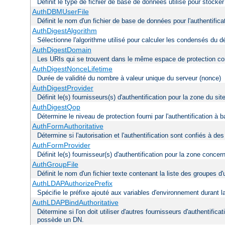
Définit le type de fichier de base de données utilisé pour stocke
AuthDBMUserFile
Définit le nom d'un fichier de base de données pour l'authentifica
AuthDigestAlgorithm
Sélectionne l'algorithme utilisé pour calculer les condensés du d
AuthDigestDomain
Les URIs qui se trouvent dans le même espace de protection con
AuthDigestNonceLifetime
Durée de validité du nombre à valeur unique du serveur (nonce)
AuthDigestProvider
Définit le(s) fournisseurs(s) d'authentification pour la zone du s
AuthDigestQop
Détermine le niveau de protection fourni par l'authentification à
AuthFormAuthoritative
Détermine si l'autorisation et l'authentification sont confiés à d
AuthFormProvider
Définit le(s) fournisseur(s) d'authentification pour la zone concer
AuthGroupFile
Définit le nom d'un fichier texte contenant la liste des groupes d'u
AuthLDAPAuthorizePrefix
Spécifie le préfixe ajouté aux variables d'environnement durant l
AuthLDAPBindAuthoritative
Détermine si l'on doit utiliser d'autres fournisseurs d'authentifica
possède un DN.