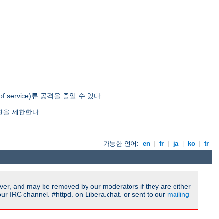
ervice)류 공격을 줄일 수 있다.
원을 제한한다.
가능한 언어:
en
|
fr
|
ja
|
ko
|
tr
ver, and may be removed by our moderators if they are either
r IRC channel, #httpd, on Libera.chat, or sent to our
mailing