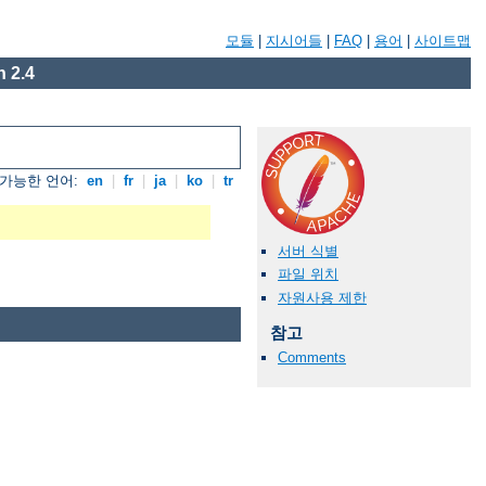
모듈
|
지시어들
|
FAQ
|
용어
|
사이트맵
 2.4
가능한 언어:
en
|
fr
|
ja
|
ko
|
tr
서버 식별
파일 위치
자원사용 제한
참고
Comments