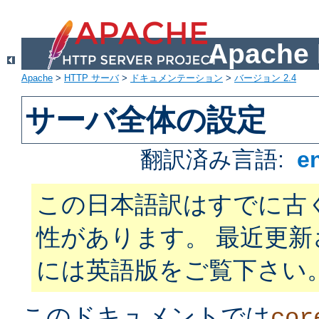
Apach
Apache
>
HTTP サーバ
>
ドキュメンテーション
>
バージョン 2.4
サーバ全体の設定
翻訳済み言語:
e
この日本語訳はすでに古
性があります。 最近更
には英語版をご覧下さい
このドキュメントでは
cor