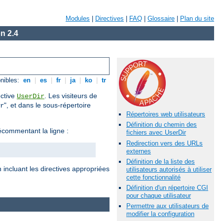
Modules
|
Directives
|
FAQ
|
Glossaire
|
Plan du site
n 2.4
nibles:
en
|
es
|
fr
|
ja
|
ko
|
tr
ective
. Les visiteurs de
UserDir
", et dans le sous-répertoire
r
Répertoires web utilisateurs
Définition du chemin des
commentant la ligne :
fichiers avec UserDir
Redirection vers des URLs
externes
Définition de la liste des
 incluant les directives appropriées
utilisateurs autorisés à utiliser
cette fonctionnalité
Définition d'un répertoire CGI
pour chaque utilisateur
Permettre aux utilisateurs de
modifier la configuration