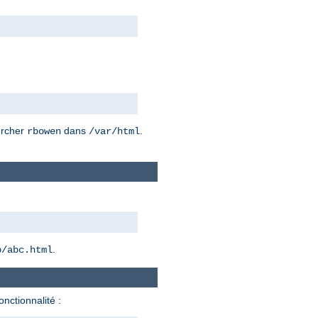
hercher
dans
.
rbowen
/var/html
.
b/abc.html
onctionnalité :