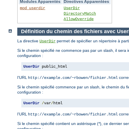
Modules Apparentés
Directives Apparentées
mod_userdir
UserDir
DirectoryMatch
AllowOverride
Définition du chemin des fichiers avec User
La directive
permet de spécifier un répertoire à parti
UserDir
Si le chemin spécifié ne commence pas par un slash, il sera i
configuration :
UserDir
 public_html
l'URL
corre
http://example.com/~rbowen/fichier.html
Si le chemin spécifié commence par un slash, le chemin du fich
configuration :
UserDir
/
var
/
html
l'URL
corre
http://example.com/~rbowen/fichier.html
Si le chemin spécifié contient un astérisque (*), ce dernier s
configuration :