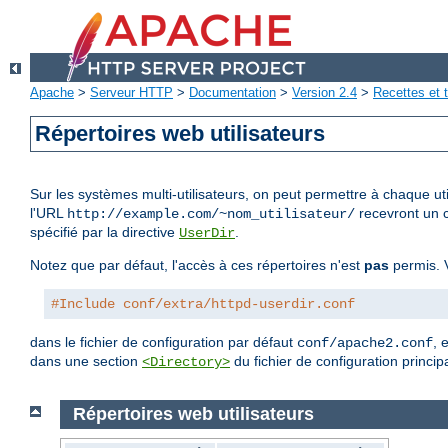
Apache
>
Serveur HTTP
>
Documentation
>
Version 2.4
>
Recettes et t
Répertoires web utilisateurs
Sur les systèmes multi-utilisateurs, on peut permettre à chaque uti
l'URL
recevront un c
http://example.com/~nom_utilisateur/
spécifié par la directive
.
UserDir
Notez que par défaut, l'accès à ces répertoires n'est
pas
permis. V
#Include conf/extra/httpd-userdir.conf
dans le fichier de configuration par défaut
, 
conf/apache2.conf
dans une section
du fichier de configuration principa
<Directory>
Répertoires web utilisateurs