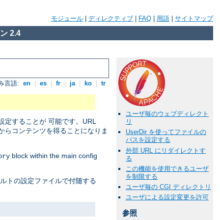
モジュール
|
ディレクティブ
|
FAQ
|
用語
|
サイトマップ
 2.4
み言語:
en
|
es
|
fr
|
ja
|
ko
|
tr
ユーザ毎のウェブディレクト
定することが 可能です。URL
リ
からコンテンツを得ることになりま
UserDir を使ってファイルの
パスを設定する
外部 URL にリダイレクトす
block within the main config
ory
る
この機能を使用できるユーザ
を制限する
ォルトの設定ファイルで付随する
ユーザ毎の CGI ディレクトリ
ユーザによる設定変更を許可
参照