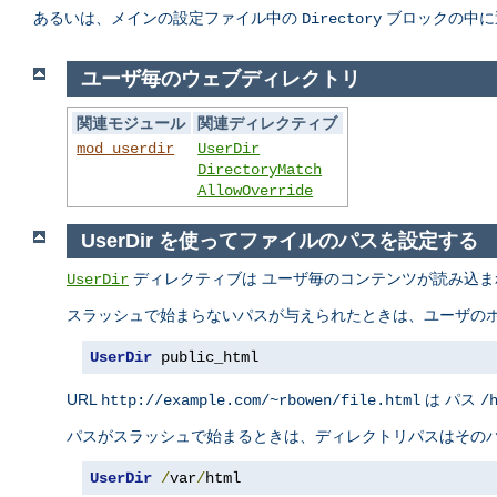
あるいは、メインの設定ファイル中の
ブロックの中に
Directory
ユーザ毎のウェブディレクトリ
関連モジュール
関連ディレクティブ
mod_userdir
UserDir
DirectoryMatch
AllowOverride
UserDir を使ってファイルのパスを設定する
ディレクティブは ユーザ毎のコンテンツが読み込ま
UserDir
スラッシュで始まらないパスが与えられたときは、ユーザのホ
UserDir
 public_html
URL
は パス
http://example.com/~rbowen/file.html
/
パスがスラッシュで始まるときは、ディレクトリパスはそのパ
UserDir
/
var
/
html