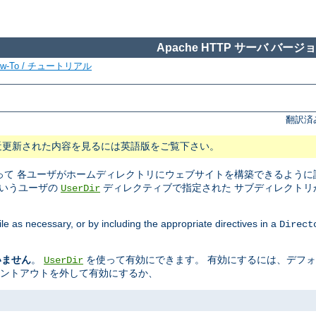
Apache HTTP サーバ バージョン
ow-To / チュートリアル
翻訳済
近更新された内容を見るには英語版をご覧下さい。
て 各ユーザがホームディレクトリにウェブサイトを構築できるように設
というユーザの
ディレクティブで指定された サブディレクトリ
UserDir
ile as necessary, or by including the appropriate directives in a
Direct
いません
。
を使って有効にできます。 有効にするには、デフ
UserDir
メントアウトを外して有効にするか、