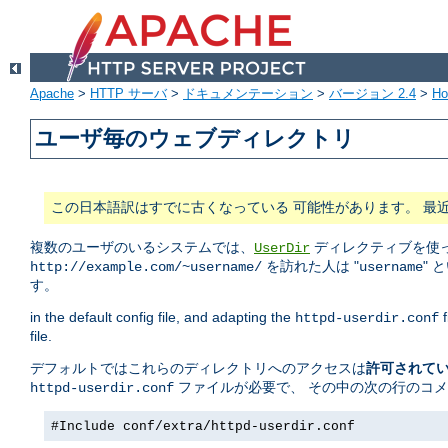
Apache
>
HTTP サーバ
>
ドキュメンテーション
>
バージョン 2.4
>
H
ユーザ毎のウェブディレクトリ
この日本語訳はすでに古くなっている 可能性があります。 最
複数のユーザのいるシステムでは、
ディレクティブを使っ
UserDir
を訪れた人は "
" 
http://example.com/~username/
username
す。
in the default config file, and adapting the
f
httpd-userdir.conf
file.
デフォルトではこれらのディレクトリへのアクセスは
許可されて
ファイルが必要で、 その中の次の行のコ
httpd-userdir.conf
#Include conf/extra/httpd-userdir.conf