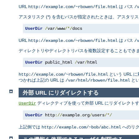
URL
は パス
http://example.com/~rbowen/file.html
/
アスタリスク (*) を含むパスが指定されたときは、アスタ
UserDir
/
var
/
www
/*/
docs
URL
は パス
http://example.com/~rbowen/file.html
/
ディレクトリやディレクトリパスを複数設定することもでき
UserDir
 public_html 
/
var
/
html
という URL 
http://example.com/~rbowen/file.html
つかれば上記の URL は
とい
/var/html/rbowen/file.html
外部 URL にリダイレクトする
ディレクティブを使って外部 URL にリダイレクト
UserDir
UserDir
 http
://
example
.
org
/
users
/*/
上記例では
へのリ
http://example.com/~bob/abc.html