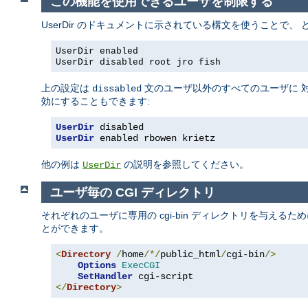
この機能を使用できるユーザを制限する
UserDir のドキュメントに示されている構文を使うことで
UserDir enabled
UserDir disabled root jro fish
上の設定は
文のユーザ以外のすべてのユーザに 対
dissabled
効にすることもできます:
UserDir
 disabled
UserDir
 enabled rbowen krietz
他の例は
の説明を参照してください。
UserDir
ユーザ毎の CGI ディレクトリ
それぞれのユーザに専用の cgi-bin ディレクトリを与えるた
とができます。
<
Directory
/
home
/*/
public_html
/
cgi-bin
/>
Options
ExecCGI
SetHandler
</
Directory
>