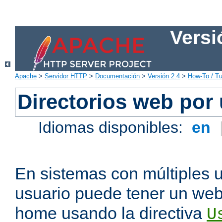
Versi
Apache
>
Servidor HTTP
>
Documentación
>
Versión 2.4
>
How-To / Tu
Directorios web por
Idiomas disponibles:
en
En sistemas con múltiples 
usuario puede tener un webs
home usando la directiva
U