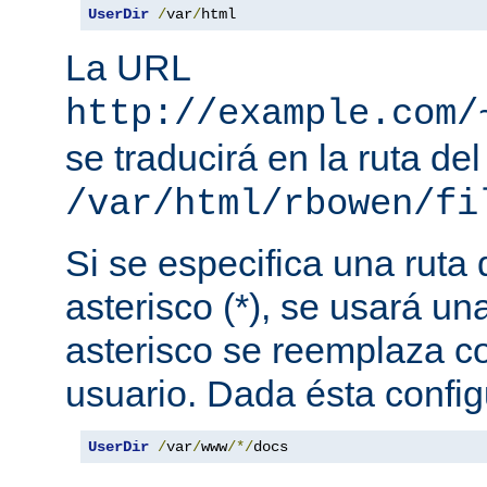
UserDir
/
var
/
html
La URL
http://example.com/
se traducirá en la ruta del
/var/html/rbowen/fi
Si se especifica una ruta
asterisco (*), se usará una
asterisco se reemplaza c
usuario. Dada ésta config
UserDir
/
var
/
www
/*/
docs