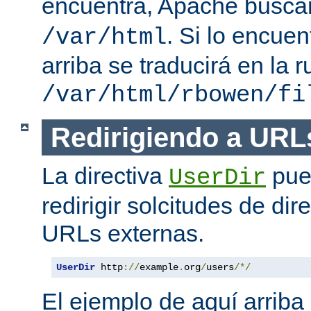
encuentra, Apache busc
. Si lo encue
/var/html
arriba se traducirá en la r
/var/html/rbowen/fi
Redirigiendo a URL
La directiva
pue
UserDir
redirigir solcitudes de dir
URLs externas.
UserDir
 http
://
example
.
org
/
users
/*/
El ejemplo de aquí arriba 