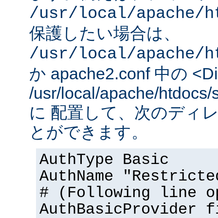
/usr/local/apache/h
保護したい場合は、
/usr/local/apache/h
か apache2.conf 中の <Dir
/usr/local/apache/htd
に 配置して、次のディ
とができます。
AuthType Basic
AuthName "Restricte
# (Following line o
AuthBasicProvider f