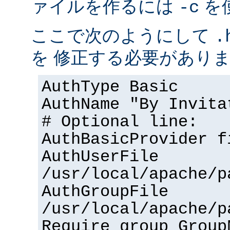
ァイルを作るには
を
-c
ここで次のようにして
.
を 修正する必要があり
AuthType Basic
AuthName "By Invita
# Optional line:
AuthBasicProvider f
AuthUserFile
/usr/local/apache/p
AuthGroupFile
/usr/local/apache/p
Require group Group