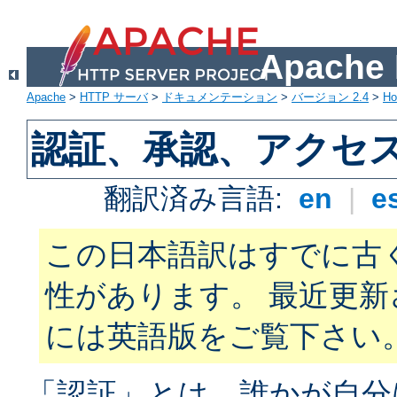
Apach
Apache
>
HTTP サーバ
>
ドキュメンテーション
>
バージョン 2.4
>
H
認証、承認、アクセ
翻訳済み言語:
en
|
e
この日本語訳はすでに古
性があります。 最近更
には英語版をご覧下さい
「認証」とは、誰かが自分