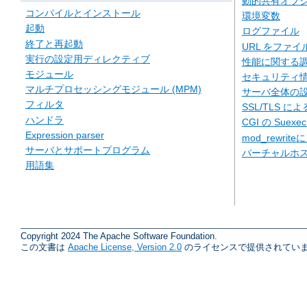
動的共有オブジェ
コンパイルとインストール
環境変数
起動
ログファイル
終了と再起動
URL をファ
実行の設定用ディレクティブ
性能に関する
モジュール
セキュリティ
マルチプロセッシングモジュール (MPM)
サーバ全体の
フィルタ
SSL/TLS に
ハンドラ
CGI の Suexe
Expression parser
mod_rewriteに
サーバとサポートプログラム
バーチャルホ
用語集
Copyright 2024 The Apache Software Foundation.
この文書は
Apache License, Version 2.0
のライセンスで提供されていま