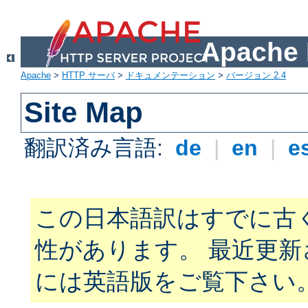
Apach
Apache
>
HTTP サーバ
>
ドキュメンテーション
>
バージョン 2.4
Site Map
翻訳済み言語:
de
|
en
|
e
この日本語訳はすでに古
性があります。 最近更
には英語版をご覧下さい