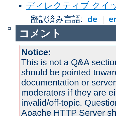
ディレクティブ クイ
翻訳済み言語:
de
|
e
コメント
Notice:
This is not a Q&A sect
should be pointed towar
documentation or serve
moderators if they are 
invalid/off-topic. Quest
Apache HTTP Server shou