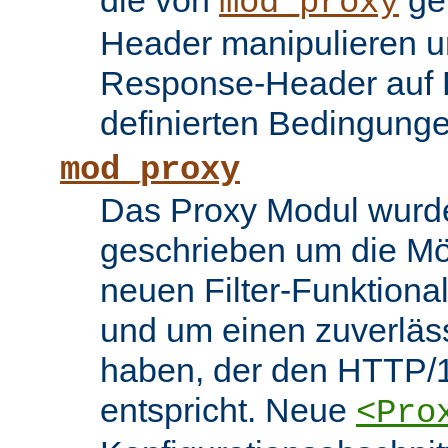
die von
ge
mod_proxy
Header manipulieren un
Response-Header auf 
definierten Bedingung
mod_proxy
Das Proxy Modul wurd
geschrieben um die Mö
neuen Filter-Funktiona
und um einen zuverläs
haben, der den HTTP/1
entspricht. Neue
<Pro