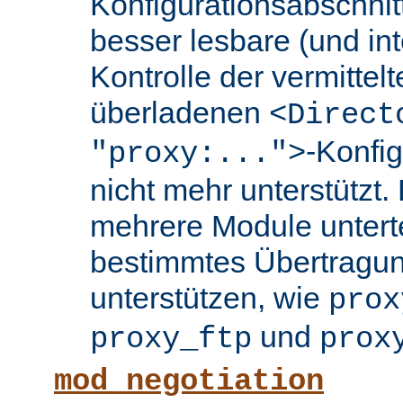
Konfigurationsabschnit
besser lesbare (und int
Kontrolle der vermittel
überladenen
<Direct
-Konfi
"proxy:...">
nicht mehr unterstützt.
mehrere Module untertei
bestimmtes Übertragun
unterstützen, wie
prox
und
proxy_ftp
prox
mod_negotiation