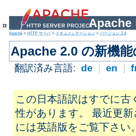
Apach
Apache
>
HTTP サーバ
>
ドキュメンテーション
>
バージョン 2.4
Apache 2.0 の新機
翻訳済み言語:
de
|
en
|
f
この日本語訳はすでに古
性があります。 最近更
には英語版をご覧下さい