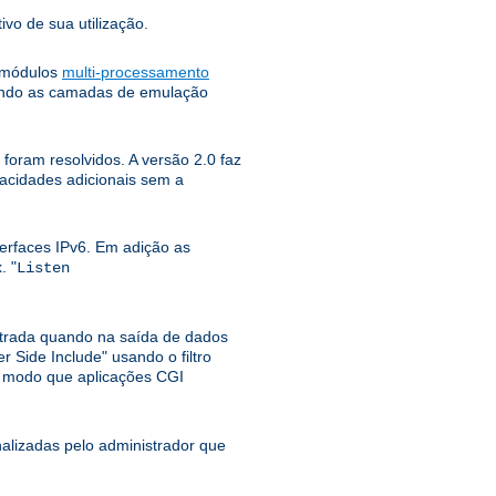
ivo de sua utilização.
e módulos
multi-processamento
tando as camadas de emulação
foram resolvidos. A versão 2.0 faz
pacidades adicionais sem a
erfaces IPv6. Em adição as
. "
Listen
ntrada quando na saída de dados
r Side Include" usando o filtro
o modo que aplicações CGI
lizadas pelo administrador que