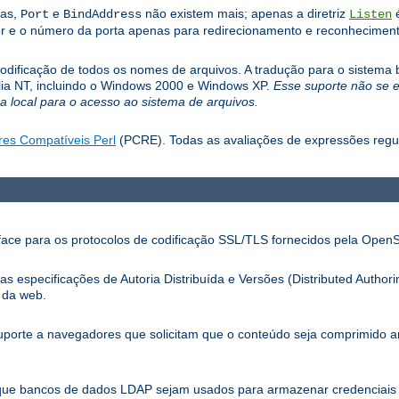
las,
e
não existem mais; apenas a diretriz
é
Port
BindAddress
Listen
r e o número da porta apenas para redirecionamento e reconhecimento
dificação de todos os nomes de arquivos. A tradução para o sistema b
mília NT, incluindo o Windows 2000 e Windows XP.
Esse suporte não se 
 local para o acesso ao sistema de arquivos.
res Compatíveis Perl
(PCRE). Todas as avaliações de expressões reg
ace para os protocolos de codificação SSL/TLS fornecidos pela Open
especificações de Autoria Distribuída e Versões (Distributed Authori
 da web.
porte a navegadores que solicitam que o conteúdo seja comprimido 
que bancos de dados LDAP sejam usados para armazenar credenciais 