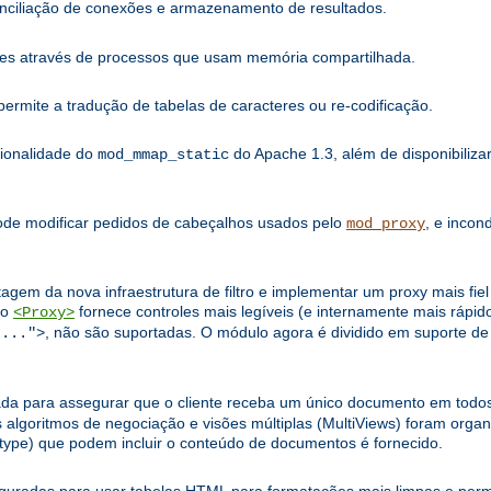
onciliação de conexões e armazenamento de resultados.
ões através de processos que usam memória compartilhada.
rmite a tradução de tabelas de caracteres ou re-codificação.
cionalidade do
do Apache 1.3, além de disponibilizar
mod_mmap_static
Pode modificar pedidos de cabeçalhos usados pelo
, e incon
mod_proxy
tagem da nova infraestrutura de filtro e implementar um proxy mais fi
ão
fornece controles mais legíveis (e internamente mais rápido
<Proxy>
, não são suportadas. O módulo agora é dividido em suporte de 
:...">
da para assegurar que o cliente receba um único documento em todos
ritmos de negociação e visões múltiplas (MultiViews) foram organi
type) que podem incluir o conteúdo de documentos é fornecido.