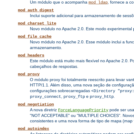
Um módulo que o acompanha
, fornece a c
mod_ldap
mod_auth_digest
Inclui suporte adicional para armazenamento de sess
mod_charset_lite
Novo módulo no Apache 2.0. Este modo experimental pe
mod_file_cache
Novo módulo no Apache 2.0. Esse módulo inclui a fun
armazenamento.
mod_headers
Este módulo está muito mais flexível no Apache 2.0. 
cabeçalhos de respostas.
mod_proxy
O módulo proxy foi totalmente reescrito para levar van
HTTP/1.1. Além disso, uma nova seção de configuraç
configurações sobrecarregadas
<Directory "proxy
,
e
.
proxy_connect
proxy_ftp
proxy_http
mod_negotiation
A nova diretriz
pode ser usa
ForceLanguagePriority
"NOT ACCEPTABLE" ou "MULTIPLE CHOICES". Novos algo
consistentes e uma nova forma de tipo de mapa (map 
mod_autoindex