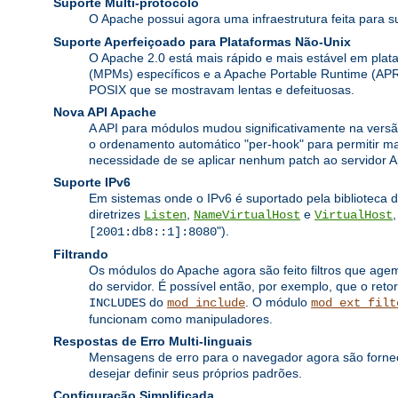
Suporte Multi-protocolo
O Apache possui agora uma infraestrutura feita para s
Suporte Aperfeiçoado para Plataformas Não-Unix
O Apache 2.0 está mais rápido e mais estável em pl
(MPMs) específicos e a Apache Portable Runtime (APR
POSIX que se mostravam lentas e defeituosas.
Nova API Apache
A API para módulos mudou significativamente na versã
o ordenamento automático "per-hook" para permitir ma
necessidade de se aplicar nenhum patch ao servidor A
Suporte IPv6
Em sistemas onde o IPv6 é suportado pela biblioteca 
diretrizes
,
e
Listen
NameVirtualHost
VirtualHost
").
[2001:db8::1]:8080
Filtrando
Os módulos do Apache agora são feito filtros que age
do servidor. É possível então, por exemplo, que o retor
do
. O módulo
INCLUDES
mod_include
mod_ext_filt
funcionam como manipuladores.
Respostas de Erro Multi-linguais
Mensagens de erro para o navegador agora são fornec
desejar definir seus próprios padrões.
Configuração Simplificada