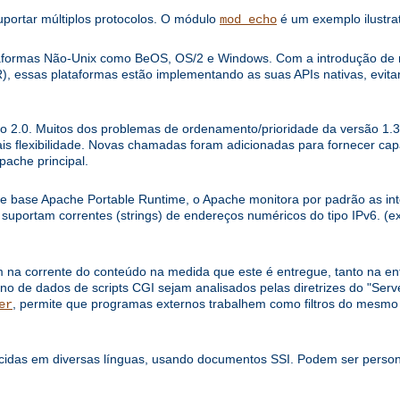
uportar múltiplos protocolos. O módulo
é um exemplo ilustrat
mod_echo
ataformas Não-Unix como BeOS, OS/2 e Windows. Com a introdução d
), essas plataformas estão implementando as suas APIs nativas, evi
o 2.0. Muitos dos problemas de ordenamento/prioridade da versão 1.3 
is flexibilidade. Novas chamadas foram adicionadas para fornecer ca
pache principal.
de base Apache Portable Runtime, o Apache monitora por padrão as int
, suportam correntes (strings) de endereços numéricos do tipo IPv6. (ex
m na corrente do conteúdo na medida que este é entregue, tanto na e
no de dados de scripts CGI sejam analisados pelas diretrizes do "Serve
, permite que programas externos trabalhem como filtros do mesm
er
idas em diversas línguas, usando documentos SSI. Podem ser persona