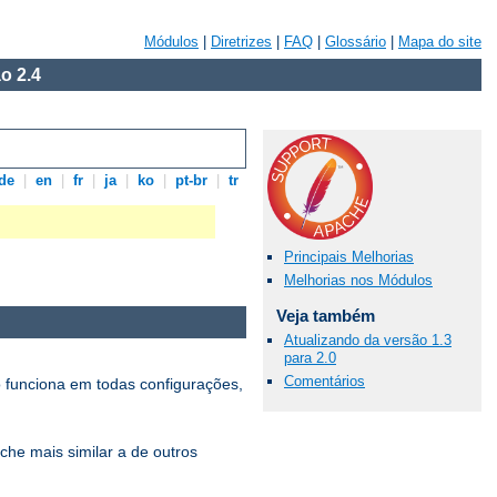
Módulos
|
Diretrizes
|
FAQ
|
Glossário
|
Mapa do site
o 2.4
de
|
en
|
fr
|
ja
|
ko
|
pt-br
|
tr
Principais Melhorias
Melhorias nos Módulos
Veja também
Atualizando da versão 1.3
para 2.0
Comentários
 funciona em todas configurações,
che mais similar a de outros