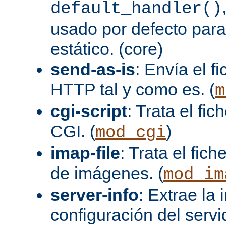
default_handler()
usado por defecto para
estático. (core)
send-as-is
: Envía el 
HTTP tal y como es. (
m
cgi-script
: Trata el fi
CGI. (
)
mod_cgi
imap-file
: Trata el fi
de imágenes. (
mod_im
server-info
: Extrae la
configuración del servid