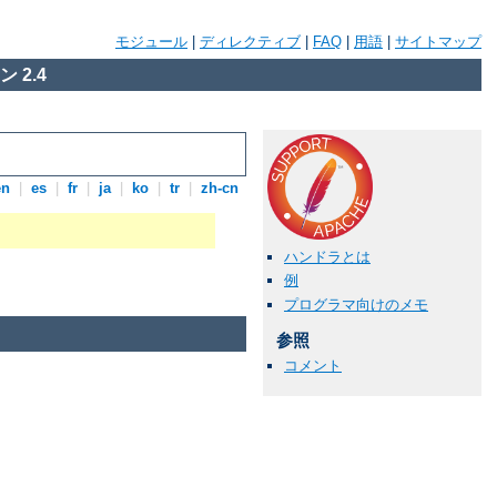
モジュール
|
ディレクティブ
|
FAQ
|
用語
|
サイトマップ
 2.4
en
|
es
|
fr
|
ja
|
ko
|
tr
|
zh-cn
ハンドラとは
例
プログラマ向けのメモ
参照
コメント