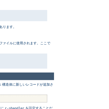
があります。
るファイルに使用されます。ここで
構造体に新しいレコードが追加さ
c
前に
を設定することだ
r->handler