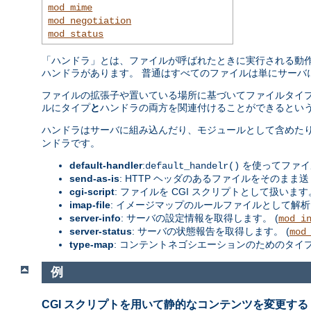
mod_mime
mod_negotiation
mod_status
「ハンドラ」とは、ファイルが呼ばれたときに実行される動作の
ハンドラがあります。 普通はすべてのファイルは単にサーバ
ファイルの拡張子や置いている場所に基づいてファイルタイプ
ルにタイプ
と
ハンドラの両方を関連付けることができるという
ハンドラはサーバに組み込んだり、モジュールとして含めた
ンドラです。
default-handler
:
を使ってファイ
default_handelr()
send-as-is
: HTTP ヘッダのあるファイルをそのまま送
cgi-script
: ファイルを CGI スクリプトとして扱います。
imap-file
: イメージマップのルールファイルとして解析
server-info
: サーバの設定情報を取得します。 (
mod_i
server-status
: サーバの状態報告を取得します。 (
mod
type-map
: コンテントネゴシエーションのためのタイ
例
CGI スクリプトを用いて静的なコンテンツを変更する