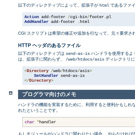
以下のディレクティブによって、拡張子が
であるファ
html
Action
 add-footer 
/
cgi-bin
/
footer
.
AddHandler
 add-footer 
.
html
CGI スクリプトは希望の修正や追加を行なって、元々要求され
HTTP ヘッダのあるファイル
以下のディレクティブは
ハンドラを使用するよう
send-as-is
は、拡張子に関わらず、
ディレクトリに
/web/htdocs/asis
<
Directory
/
web
/
htdocs
/
asis
>
SetHandler
</
Directory
>
プログラマ向けのメモ
ハンドラの機能を実装するために、利用すると便利かもしれ
れたということです。
char
*
handler
もしモジュールがハンドラに関わりたい場合、 やらなければ