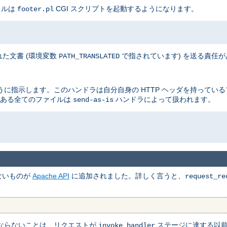
イルは
CGI スクリプトを起動するようになります。
footer.pl
た文書 (環境変数
で指されています) を送る責任
PATH_TRANSLATED
に指示します。このハンドラは自分自身の HTTP ヘッダを持ってい
ある全てのファイルは
ハンドラによって扱われます。
send-as-is
ないものが
Apache API
に追加されました。詳しく言うと、
request_re
ならないことは、リクエストが
ステージに達する以
invoke_handler