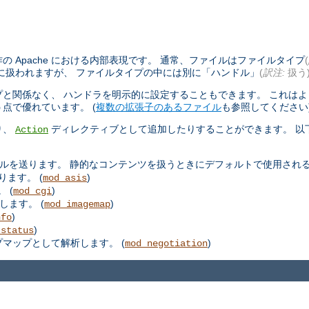
 Apache における内部表現です。 通常、ファイルはファイルタイプ
(
に扱われますが、 ファイルタイプの中には別に「ハンドル」
(
訳注:
扱う
と関係なく、 ハンドラを明示的に設定することもできます。 これは
点で優れています。 (
複数の拡張子のあるファイル
も参照してください
り、
ディレクティブとして追加したりすることができます。 以
Action
ルを送ります。 静的なコンテンツを扱うときにデフォルトで使用される
ります。 (
)
mod_asis
 (
)
mod_cgi
します。 (
)
mod_imagemap
)
nfo
)
_status
プマップとして解析します。 (
)
mod_negotiation