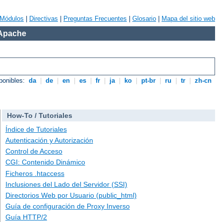
Módulos
|
Directivas
|
Preguntas Frecuentes
|
Glosario
|
Mapa del sitio web
 Apache
ponibles:
da
|
de
|
en
|
es
|
fr
|
ja
|
ko
|
pt-br
|
ru
|
tr
|
zh-cn
How-To / Tutoriales
Índice de Tutoriales
Autenticación y Autorización
Control de Acceso
CGI: Contenido Dinámico
Ficheros .htaccess
Inclusiones del Lado del Servidor (SSI)
Directorios Web por Usuario (public_html)
Guía de configuración de Proxy Inverso
Guía HTTP/2