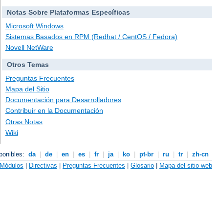
Notas Sobre Plataformas Específicas
Microsoft Windows
Sistemas Basados en RPM (Redhat / CentOS / Fedora)
Novell NetWare
Otros Temas
Preguntas Frecuentes
Mapa del Sitio
Documentación para Desarrolladores
Contribuir en la Documentación
Otras Notas
Wiki
ponibles:
da
|
de
|
en
|
es
|
fr
|
ja
|
ko
|
pt-br
|
ru
|
tr
|
zh-cn
Módulos
|
Directivas
|
Preguntas Frecuentes
|
Glosario
|
Mapa del sitio web