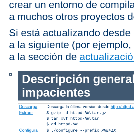
crear un entorno de compil
a muchos otros proyectos d
Si está actualizando desde
a la siguiente (por ejemplo,
a la sección de
actualizaci
Descripción general
impacientes
Descarga
Descarga la última versión desde
http://httpd
Extraer
$ gzip -d httpd-
NN
.tar.gz
$ tar xvf httpd-
NN
.tar
$ cd httpd-
NN
Configura
$ ./configure --prefix=
PREFIX