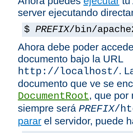
Ahora puedes
ejecutar
tu
server ejecutando direct
$
PREFIX
/bin/apache
Ahora debe poder acceder
documento bajo la URL
. L
http://localhost/
documento que ve se enc
, que por
DocumentRoot
siempre será
PREFIX
/ht
parar
el servidor, puede h