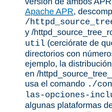
versión de ambos APR 
Apache APR
, descomp
/httpd_source_tre
y /httpd_source_tree_r
(cerciórate de qu
util
directorios con número
ejemplo, la distribuci
en /httpd_source_tree_r
usa el comando
./co
las-opciones-incl
algunas plataformas de