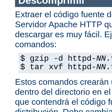
Descomprimir
Extraer el código fuente d
Servidor Apache HTTP q
descargar es muy fácil. E
comandos:
$ gzip -d httpd-
NN
.
$ tar xvf httpd-
NN
.
Estos comandos crearán u
dentro del directorio en e
que contendrá el código 
distribución. Debe cambia