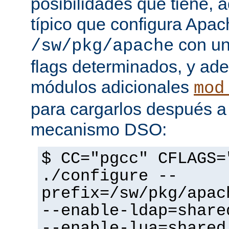
posibilidades que tiene, 
típico que configura Apac
con un
/sw/pkg/apache
flags determinados, y ad
módulos adicionales
mod
para cargarlos después a 
mecanismo DSO:
$ CC="pgcc" CFLAGS=
./configure --
prefix=/sw/pkg/apac
--enable-ldap=share
--enable-lua=shared