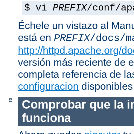
$ vi
PREFIX
/conf/ap
Échele un vistazo al Man
está en
PREFIX
/docs/m
http://httpd.apache.org/do
versión más reciente de 
completa referencia de l
configuracion
disponibles
Comprobar que la i
funciona