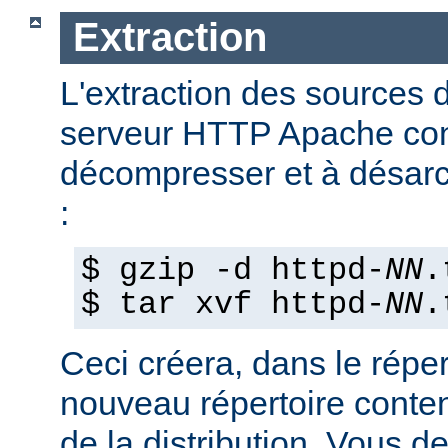
Extraction
L'extraction des sources d
serveur HTTP Apache con
décompresser et à désarch
:
$ gzip -d httpd-
NN
.
$ tar xvf httpd-
NN
.
Ceci créera, dans le réper
nouveau répertoire conte
de la distribution. Vous d