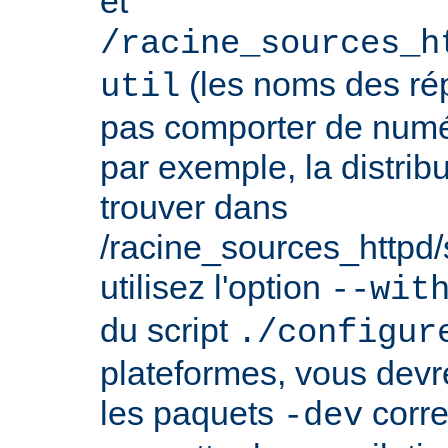
et
/racine_sources_h
(les noms des rép
util
pas comporter de numé
par exemple, la distrib
trouver dans
/racine_sources_httpd/sr
utilisez l'option
--wit
du script
./configur
plateformes, vous devre
les paquets
corre
-dev