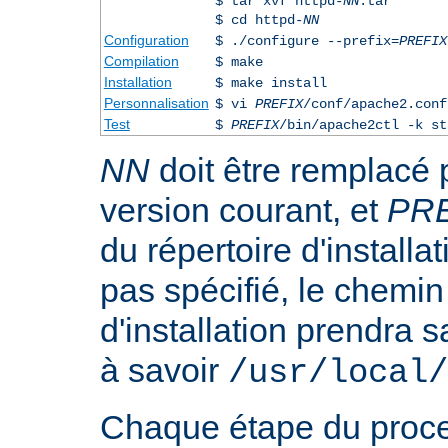
$ tar xvf httpd-
NN
.tar
$ cd httpd-
NN
Configuration
$ ./configure --prefix=
PREFIX
Compilation
$ make
Installation
$ make install
Personnalisation
$ vi
PREFIX
/conf/apache2.conf
Test
$
PREFIX
/bin/apache2ctl -k st
NN
doit être remplacé 
version courant, et
PR
du répertoire d'installa
pas spécifié, le chemin
d'installation prendra s
à savoir
/usr/local/
Chaque étape du proce