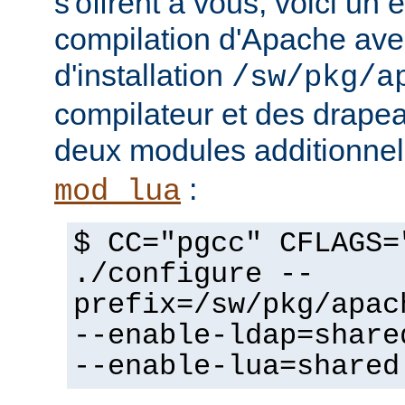
s'offrent à vous, voici un
compilation d'Apache avec
d'installation
/sw/pkg/a
compilateur et des drapeau
deux modules additionne
:
mod_lua
$ CC="pgcc" CFLAGS=
./configure --
prefix=/sw/pkg/apac
--enable-ldap=share
--enable-lua=shared