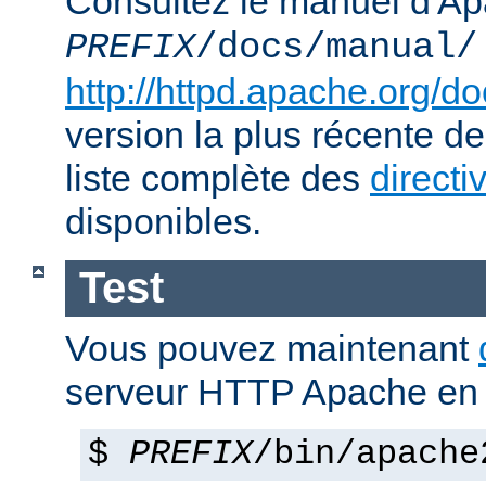
Consultez le manuel d'Ap
PREFIX
/docs/manual/
http://httpd.apache.org/do
version la plus récente de
liste complète des
directi
disponibles.
Test
Vous pouvez maintenant
serveur HTTP Apache en 
$
PREFIX
/bin/apache