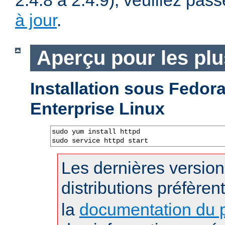
2.4.8 à 2.4.9), veuillez pass
à jour
.
Aperçu pour les pl
Installation sous Fedo
Enterprise Linux
sudo yum install httpd

sudo service httpd start
Les dernières versio
distributions préfèren
la
documentation du p