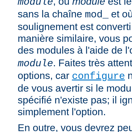
, où
module
est l
module
sans la chaîne
et où
mod_
soulignement est converti 
manière similaire, vous p
des modules à l'aide de l
. Faites très atten
module
options, car
n
configure
de vous avertir si le mod
spécifié n'existe pas; il ig
simplement l'option.
En outre, vous devrez peut