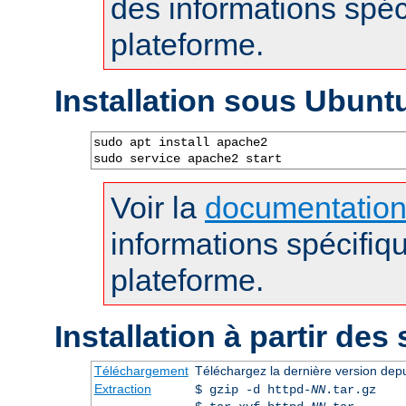
des informations spéc
plateforme.
Installation sous Ubunt
sudo apt install apache2

sudo service apache2 start
Voir la
documentatio
informations spécifiq
plateforme.
Installation à partir des
Téléchargement
Téléchargez la dernière version dep
Extraction
$ gzip -d httpd-
NN
.tar.gz