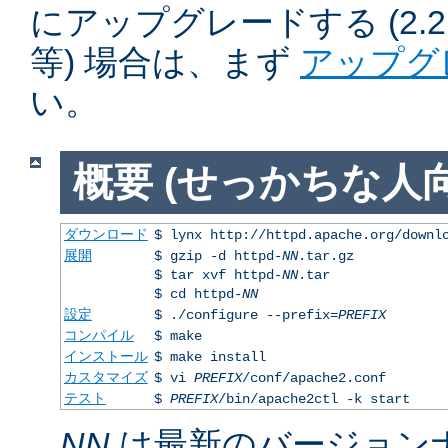
にアップグレードする (2.2.50
等) 場合は、まず
アップグ
い。
概要 (せっかちな人向
ダウンロード
$ lynx http://httpd.apache.org/downl
展開
$ gzip -d httpd-
NN
.tar.gz
$ tar xvf httpd-
NN
.tar
$ cd httpd-
NN
設定
$ ./configure --prefix=
PREFIX
コンパイル
$ make
インストール
$ make install
カスタマイズ
$ vi
PREFIX
/conf/apache2.conf
テスト
$
PREFIX
/bin/apache2ctl -k start
NN
は最新のバージョン