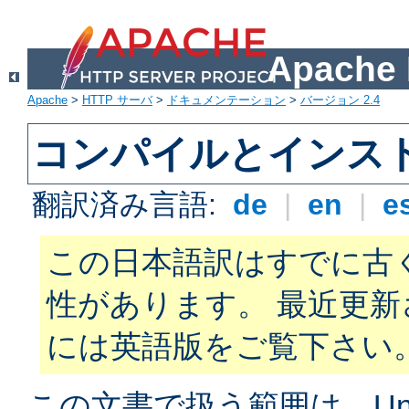
Apach
Apache
>
HTTP サーバ
>
ドキュメンテーション
>
バージョン 2.4
コンパイルとインス
翻訳済み言語:
de
|
en
|
e
この日本語訳はすでに古
性があります。 最近更
には英語版をご覧下さい
この文書で扱う範囲は、Unix