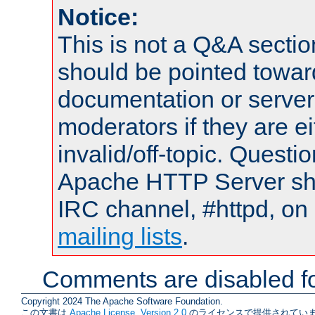
Notice:
This is not a Q&A sect
should be pointed towar
documentation or serve
moderators if they are 
invalid/off-topic. Quest
Apache HTTP Server shou
IRC channel, #httpd, on 
mailing lists
.
Comments are disabled fo
Copyright 2024 The Apache Software Foundation.
この文書は
Apache License, Version 2.0
のライセンスで提供されていま