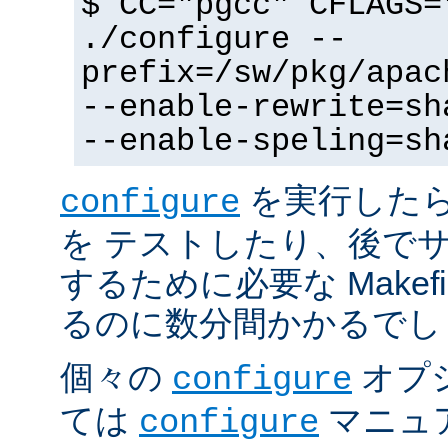
$ CC="pgcc" CFLAGS=
./configure --
prefix=/sw/pkg/apac
--enable-rewrite=sh
--enable-speling=sh
を実行した
configure
を テストしたり、後で
するために必要な Makef
るのに数分間かかるでし
個々の
オプ
configure
ては
マニュ
configure