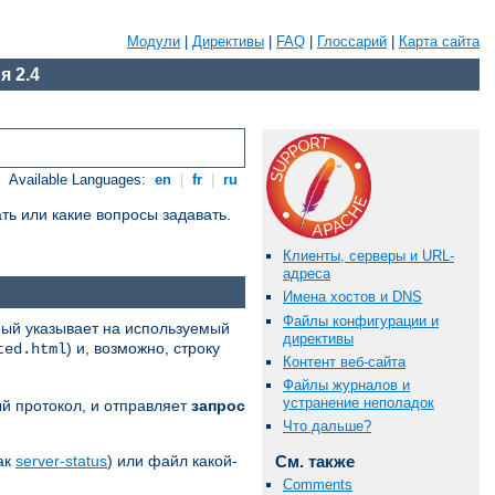
Модули
|
Директивы
|
FAQ
|
Глоссарий
|
Карта сайта
я 2.4
Available Languages:
en
|
fr
|
ru
ть или какие вопросы задавать.
Клиенты, серверы и URL-
адреса
Имена хостов и DNS
Файлы конфигурации и
рый указывает на используемый
директивы
) и, возможно, строку
ted.html
Контент веб-сайта
Файлы журналов и
устранение неполадок
й протокол, и отправляет
запрос
Что дальше?
как
server-status
) или файл какой-
См. также
Comments