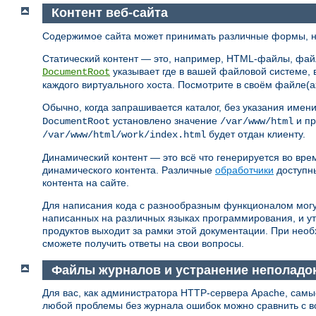
Контент веб-сайта
Содержимое сайта может принимать различные формы, но
Статический контент — это, например, HTML-файлы, фай
указывает где в вашей файловой системе, 
DocumentRoot
каждого виртуального хоста. Посмотрите в своём файле(а
Обычно, когда запрашивается каталог, без указания имен
установлено значение
и пр
DocumentRoot
/var/www/html
будет отдан клиенту.
/var/www/html/work/index.html
Динамический контент — это всё что генерируется во вре
динамического контента. Различные
обработчики
доступн
контента на сайте.
Для написания кода с разнообразным функционалом могу
написанных на различных языках программирования, и ут
продуктов выходит за рамки этой документации. При нео
сможете получить ответы на свои вопросы.
Файлы журналов и устранение неполадо
Для вас, как администратора HTTP-сервера Apache, самы
любой проблемы без журнала ошибок можно сравнить с в