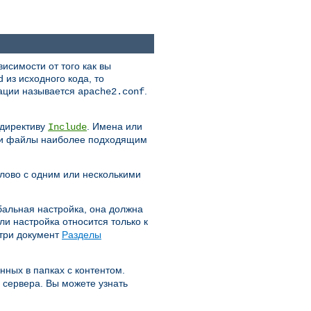
исимости от того как вы
d из исходного кода, то
ации называется
.
apache2.conf
 директиву
. Имена или
Include
 эти файлы наиболее подходящим
лово с одним или несколькими
обальная настройка, она должна
ли настройка относится только к
отри документ
Разделы
нных в папках с контентом.
 сервера. Вы можете узнать