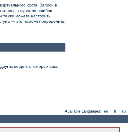
виртуального хоста. Записи в
ая запись в журнале ошибок
ы также можете настроить
ступа — это поможет определить,
других вещей, о которых вам,
Available Languages:
en
|
fr
|
ru