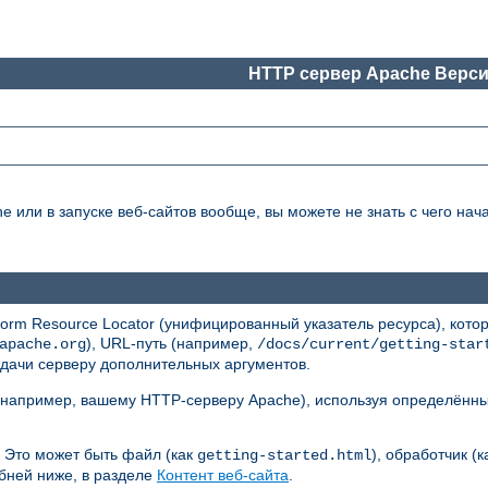
HTTP сервер Apache Верси
или в запуске веб-сайтов вообще, вы можете не знать с чего нача
rm Resource Locator (унифицированный указатель ресурса), кото
), URL-путь (например,
apache.org
/docs/current/getting-star
едачи серверу дополнительных аргументов.
 (например, вашему HTTP-серверу Apache), используя определённы
 Это может быть файл (как
), обработчик (
getting-started.html
бней ниже, в разделе
Контент веб-сайта
.