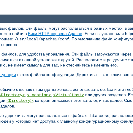
х файлов. Эти файлы могут располагаться в разных местах, в зав
можно найти в
Вики HTTP-сервера Apache
. Если вы установили http
дующее:
. По умолчанию файл конфигур
/usr/local/apache2/conf
 сервера.
 файлов, для удобства управления. Эти файлы загружаются через
личаться от одной установки к другой. Расположите и разделите
, не имеет смысла для вас, не стесняйтесь изменить его.
игурации
в этих файлах конфигурации. Директива — это ключевое с
 обычно отвечают, там где ты хочешь использовать её. Если это гл
,
,
или других разделов. Ес
<Directory>
<Location>
<VirtualHost>
кции
, которая описывает этот каталог, и так далее. См
<Directory>
зделов.
ые директивы могут располагаться в файлах
, расположе
.htaccess
юдей у которых нет доступа к главному конфигурационному файлу