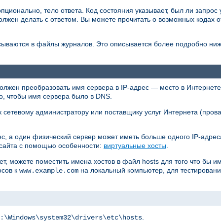
опционально, тело ответа. Код состояния указывает, был ли запрос 
должен делать с ответом. Вы можете прочитать о возможных кодах 
сываются в файлы журналов. Это описывается более подробно ниж
должен преобразовать имя сервера в IP-адрес — место в Интернете,
о, чтобы имя сервера было в DNS.
 к сетевому администратору или поставщику услуг Интернета (прова
дрес, а один физический сервер может иметь больше одного IP-адре
 сайта с помощью особенности:
виртуальные хосты
.
т, можете поместить имена хостов в файл hosts для того что бы и
осов к
на локальный компьютер, для тестирования
www.example.com
.
:\Windows\system32\drivers\etc\hosts