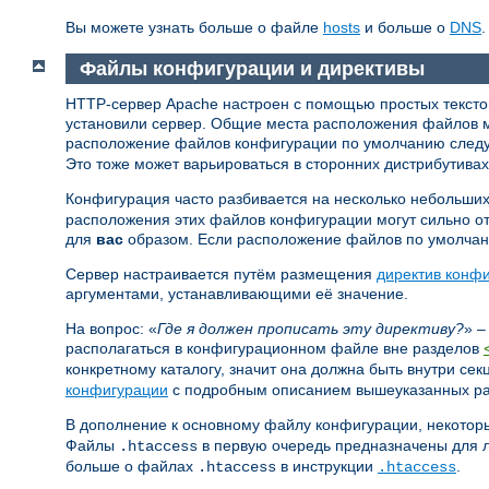
Вы можете узнать больше о файле
hosts
и больше о
DNS
.
Файлы конфигурации и директивы
HTTP-сервер Apache настроен с помощью простых текстовы
установили сервер. Общие места расположения файлов 
расположение файлов конфигурации по умолчанию сле
Это тоже может варьироваться в сторонних дистрибутивах
Конфигурация часто разбивается на несколько небольших
расположения этих файлов конфигурации могут сильно от
для
вас
образом. Если расположение файлов по умолчанию
Сервер настраивается путём размещения
директив конф
аргументами, устанавливающими её значение.
На вопрос: «
Где я должен прописать эту директиву?
» –
располагаться в конфигурационном файле вне разделов
конкретному каталогу, значит она должна быть внутри се
конфигурации
с подробным описанием вышеуказанных ра
В дополнение к основному файлу конфигурации, некотор
Файлы
в первую очередь предназначены для л
.htaccess
больше о файлах
в инструкции
.
.htaccess
.htaccess