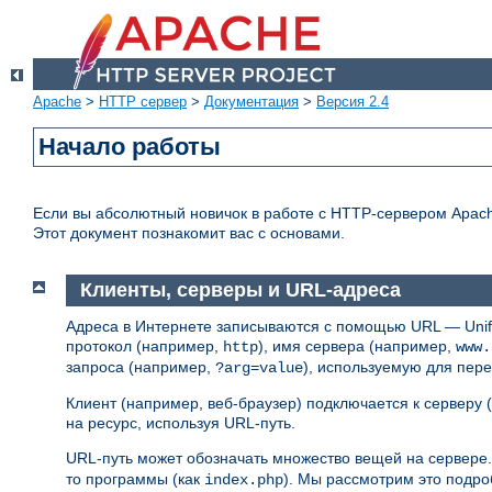
Apache
>
HTTP сервер
>
Документация
>
Версия 2.4
Начало работы
Если вы абсолютный новичок в работе с HTTP-сервером Apache 
Этот документ познакомит вас с основами.
Клиенты, серверы и URL-адреса
Адреса в Интернете записываются с помощью URL — Unifo
протокол (например,
), имя сервера (например,
http
www.
запроса (например,
), используемую для пер
?arg=value
Клиент (например, веб-браузер) подключается к серверу
на ресурс, используя URL-путь.
URL-путь может обозначать множество вещей на сервере.
то программы (как
). Мы рассмотрим это подро
index.php