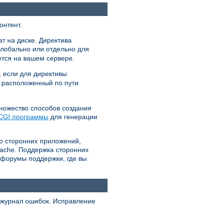
онтент.
т на диске. Директива
глобально или отдельно для
ется на вашем сервере.
, если для директивы
л расположенный по пути
множество способов создания
CGI программы
для генерации
о сторонних приложений,
pache. Поддержка сторонних
 форумы поддержки, где вы
, журнал ошибок. Исправление