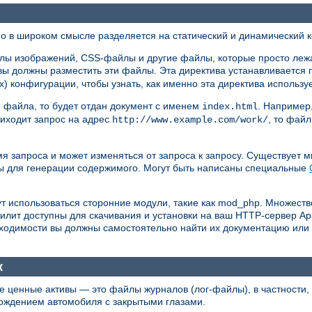
 в широком смысле разделяется на статический и динамический к
лы изображений, CSS-файлы и другие файлы, которые просто лежа
вы должны разместить эти файлы. Эта директива устанавливается 
х) конфигурации, чтобы узнать, как именно эта директива использу
и файла, то будет отдан документ с именем
. Например
index.html
иходит запрос на адрес
, то фай
http://www.example.com/work/
мя запроса и может изменяться от запроса к запросу. Существует 
ы для генерации содержимого. Могут быть написаны специальные
т использоваться сторонние модули, такие как mod_php. Множеств
илит доступны для скачивания и установки на ваш HTTP-сервер A
бходимости вы должны самостоятельно найти их документацию или
к
е ценные активы — это файлы журналов (лог-файлы), в частности
ождением автомобиля с закрытыми глазами.